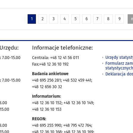
1
2
3
4
5
6
7
8
9
n
 Urzędu:
Informacje telefoniczne:
Urzędy statys
 7.00-15.00
Centrala: +48 12 41 56 011
Formularz zam
Fax:+48 12 36 10 192
statystycznyc
Badania ankietowe
Deklaracja do
 7.00-15.00
+48 695 256 281; +48 532 459 441;
+48 12 656 30 32
Informatorium:
8.00
+48 12 36 10 152; +48 12 36 10 149;
15.00
+48 12 36 10 153
REGON:
8.00
+48 695 255 990; +48 795 472 764;
15.00
+48 12 36 10 168; +48 12 36 10 169;