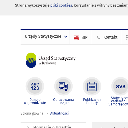
Strona wykorzystuje
pliki cookies
. Korzystanie z witryny bez zmi
Urzędy Statystyczne
Kontakt
BIP
Statystycz
Dane o
Opracowania
Publikacje i
Vademec
województwie
bieżące
foldery
Samorządo
Strona główna
Aktualności
Informacje o Urzędzie