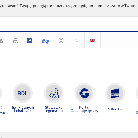
any ustawień Twojej przeglądarki oznacza, że będą one umieszczane w Twoi
ne
Bank Danych
Statystyka
Portal
um
STRATEG
Lokalnych
regionalna
Geostatystyczny
wca
K