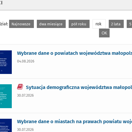
i
ział:
rok
Najnowsze
dwa miesiące
pół roku
2 lata
5
Wybrane dane o powiatach województwa małopolsk
04.08.2026
Sytuacja demograficzna województwa małopols
30.07.2026
Wybrane dane o miastach na prawach powiatu woj
30.07.2026