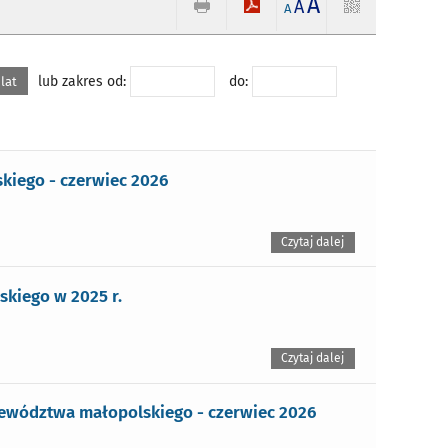
A
A
A
lub zakres od:
do:
 lat
iego - czerwiec 2026
Czytaj dalej
kiego w 2025 r.
Czytaj dalej
ewództwa małopolskiego - czerwiec 2026