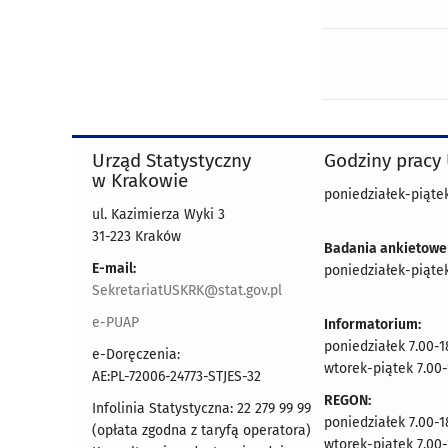
Urząd Statystyczny
Godziny pracy
w Krakowie
poniedziałek-piątek
ul. Kazimierza Wyki 3
31-223 Kraków
Badania ankietowe
E-mail:
poniedziałek-piątek
SekretariatUSKRK@stat.gov.pl
e-PUAP
Informatorium:
poniedziałek 7.00-1
e-Doręczenia:
wtorek-piątek 7.00-
AE:PL-72006-24773-STJES-32
REGON:
Infolinia Statystyczna: 22 279 99 99
poniedziałek 7.00-1
(opłata zgodna z taryfą operatora)
wtorek-piątek 7.00-