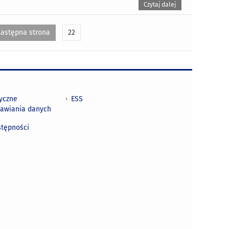
Czytaj dalej
astępna strona
22
tyczne
ESS
awiania danych
h
stępności