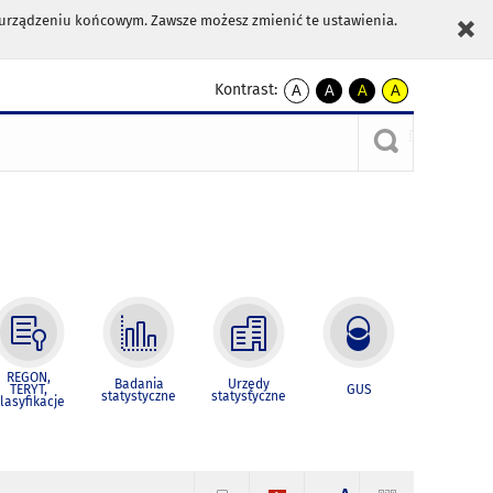
m urządzeniu końcowym. Zawsze możesz zmienić te ustawienia.
Kontrast:
A
A
A
A
kontrast
kontrast
kontrast
kontrast
domyślny
biały
żółty
czarny
tekst
tekst
tekst
na
na
na
czarnym
czarnym
żółtym
REGON,
Badania
Urzędy
TERYT,
GUS
statystyczne
statystyczne
lasyfikacje