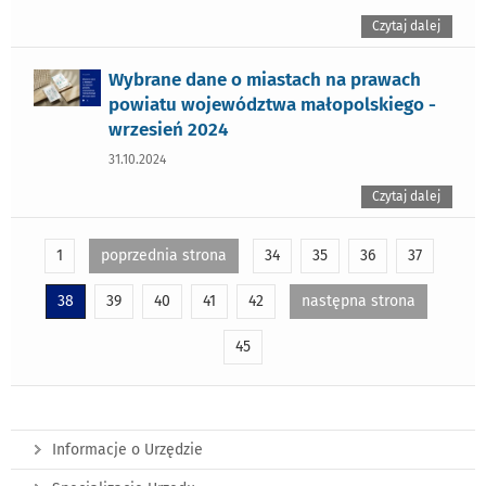
Czytaj dalej
Wybrane dane o miastach na prawach
powiatu województwa małopolskiego -
wrzesień 2024
31.10.2024
Czytaj dalej
1
poprzednia strona
34
35
36
37
38
39
40
41
42
następna strona
45
Informacje o Urzędzie