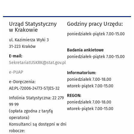
Urząd Statystyczny
Godziny pracy Urzędu:
w Krakowie
poniedziałek-piątek 7.00-15.00
ul. Kazimierza Wyki 3
31-223 Kraków
Badania ankietowe
E-mail:
poniedziałek-piątek 7.00-15.00
SekretariatUSKRK@stat.gov.pl
e-PUAP
Informatorium:
poniedziałek 7.00-18.00
e-Doręczenia:
wtorek-piątek 7.00-15.00
AE:PL-72006-24773-STJES-32
REGON:
Infolinia Statystyczna: 22 279
poniedziałek 7.00-18.00
99 99
wtorek-piątek 7.00-15.00
(opłata zgodna z taryfą
operatora)
Konsultanci są dostępni w dni
robocze: