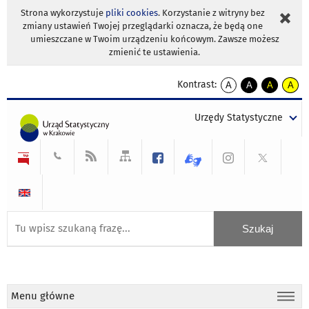
Strona wykorzystuje
pliki cookies
. Korzystanie z witryny bez
zmiany ustawień Twojej przeglądarki oznacza, że będą one
umieszczane w Twoim urządzeniu końcowym. Zawsze możesz
zmienić te ustawienia.
Kontrast:
A
A
A
A
kontrast
kontrast
kontrast
kontra
domyślny
biały
żółty
czarny
Urzędy Statystyczne
tekst
tekst
tekst
na
na
na
czarnym
czarnym
żółtym
Menu główne