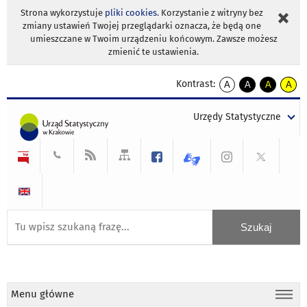
Strona wykorzystuje
pliki cookies
. Korzystanie z witryny bez
zmiany ustawień Twojej przeglądarki oznacza, że będą one
umieszczane w Twoim urządzeniu końcowym. Zawsze możesz
zmienić te ustawienia.
Kontrast:
A
A
A
A
kontrast
kontrast
kontrast
kontra
domyślny
biały
żółty
czarny
Urzędy Statystyczne
tekst
tekst
tekst
na
na
na
czarnym
czarnym
żółtym
Menu główne