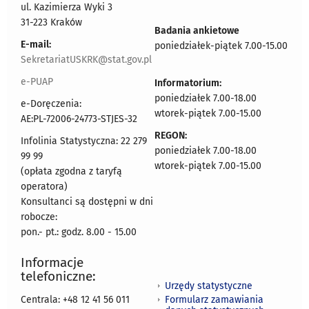
ul. Kazimierza Wyki 3
31-223 Kraków
Badania ankietowe
E-mail:
poniedziałek-piątek 7.00-15.00
SekretariatUSKRK@stat.gov.pl
e-PUAP
Informatorium:
poniedziałek 7.00-18.00
e-Doręczenia:
wtorek-piątek 7.00-15.00
AE:PL-72006-24773-STJES-32
REGON:
Infolinia Statystyczna: 22 279
poniedziałek 7.00-18.00
99 99
wtorek-piątek 7.00-15.00
(opłata zgodna z taryfą
operatora)
Konsultanci są dostępni w dni
robocze:
pon.- pt.: godz. 8.00 - 15.00
Informacje
telefoniczne:
Urzędy statystyczne
Formularz zamawiania
Centrala: +48 12 41 56 011