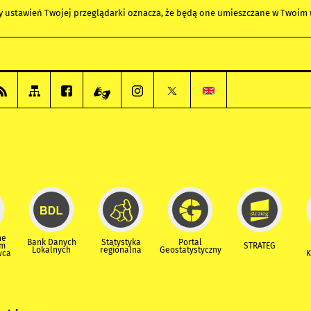
any ustawień Twojej przeglądarki oznacza, że będą one umieszczane w Twoi
ne
Bank Danych
Statystyka
Portal
um
STRATEG
Lokalnych
regionalna
Geostatystyczny
wca
K