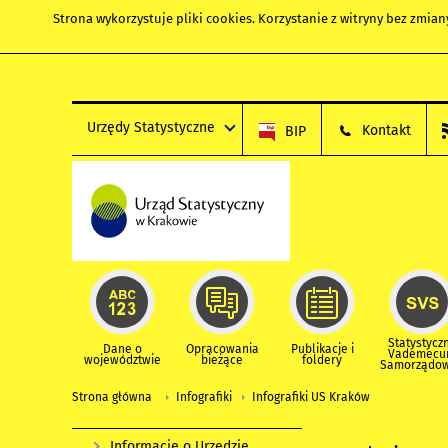
Strona wykorzystuje
pliki cookies
. Korzystanie z witryny bez zmi
Urzędy Statystyczne
Kontakt
BIP
Statystycz
Dane o
Opracowania
Publikacje i
Vademec
województwie
bieżące
foldery
Samorządo
Strona główna
Infografiki
Infografiki US Kraków
Informacje o Urzędzie