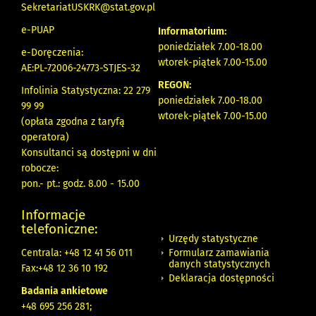
SekretariatUSKRK@stat.gov.pl
e-PUAP
Informatorium:
poniedziałek 7.00-18.00
e-Doręczenia:
wtorek-piątek 7.00-15.00
AE:PL-72006-24773-STJES-32
REGON:
Infolinia Statystyczna: 22 279
poniedziałek 7.00-18.00
99 99
wtorek-piątek 7.00-15.00
(opłata zgodna z taryfą
operatora)
Konsultanci są dostępni w dni
robocze:
pon.- pt.: godz. 8.00 - 15.00
Informacje
telefoniczne:
Urzędy statystyczne
Formularz zamawiania
Centrala: +48 12 41 56 011
danych statystycznych
Fax:+48 12 36 10 192
Deklaracja dostępności
Badania ankietowe
+48 695 256 281;