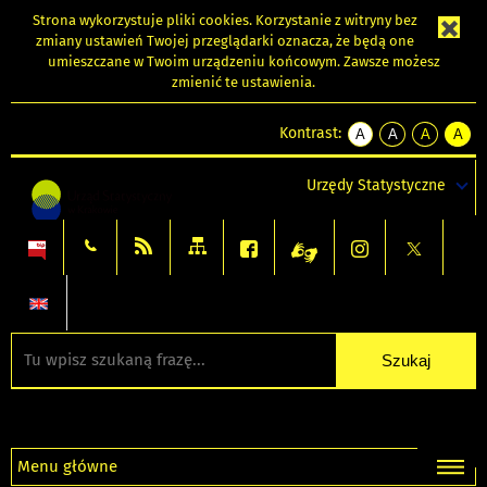
Strona wykorzystuje
pliki cookies
. Korzystanie z witryny bez
zmiany ustawień Twojej przeglądarki oznacza, że będą one
umieszczane w Twoim urządzeniu końcowym. Zawsze możesz
zmienić te ustawienia.
Kontrast:
A
A
A
A
kontrast
kontrast
kontrast
kontra
domyślny
biały
żółty
czarny
Urzędy Statystyczne
tekst
tekst
tekst
na
na
na
czarnym
czarnym
żółtym
Menu główne