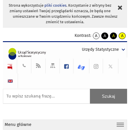
Strona wykorzystuje
pliki cookies
. Korzystanie z witryny bez
zmiany ustawień Twojej przeglądarki oznacza, że będą one
umieszczane w Twoim urządzeniu końcowym. Zawsze możesz
zmienić te ustawienia.
Kontrast:
A
A
A
A
kontrast
kontrast
kontrast
kontra
domyślny
biały
żółty
czarny
Urzędy Statystyczne
tekst
tekst
tekst
na
na
na
czarnym
czarnym
żółtym
Menu główne