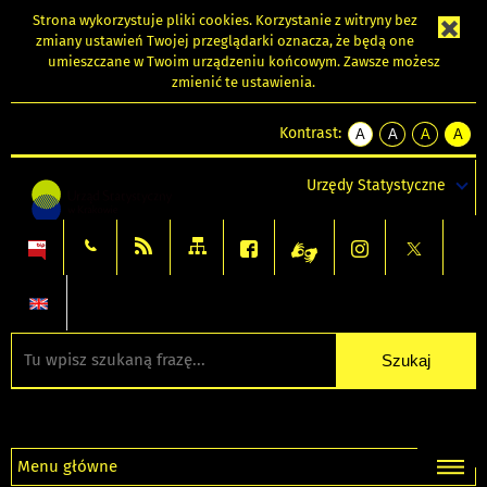
Strona wykorzystuje
pliki cookies
. Korzystanie z witryny bez
zmiany ustawień Twojej przeglądarki oznacza, że będą one
umieszczane w Twoim urządzeniu końcowym. Zawsze możesz
zmienić te ustawienia.
Kontrast:
A
A
A
A
kontrast
kontrast
kontrast
kontra
domyślny
biały
żółty
czarny
Urzędy Statystyczne
tekst
tekst
tekst
na
na
na
czarnym
czarnym
żółtym
Menu główne