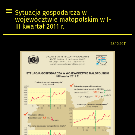
Sytuacja gospodarcza w
województwie małopolskim w I-
III kwartał 2011 r.
28.10.2011