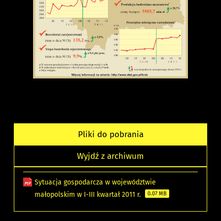
Pliki do pobrania
Wyjdź z archiwum
Sytuacja gospodarcza w województwie
małopolskim w I-III kwartał 2011 r.
0.07 MB