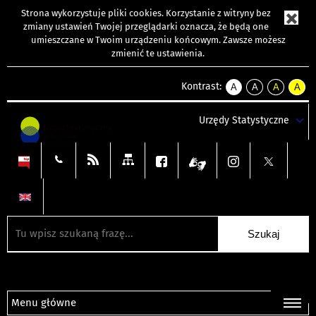
Strona wykorzystuje
pliki cookies
. Korzystanie z witryny bez
zmiany ustawień Twojej przeglądarki oznacza, że będą one
umieszczane w Twoim urządzeniu końcowym. Zawsze możesz
zmienić te ustawienia.
Kontrast:
A
A
A
A
kontrast
kontrast
kontrast
kontra
domyślny
biały
żółty
czarny
Urzędy Statystyczne
tekst
tekst
tekst
na
na
na
czarnym
czarnym
żółtym
Menu główne