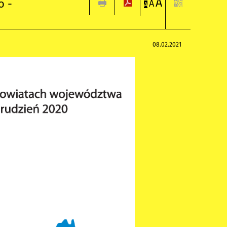
A
o -
A
A
08.02.2021