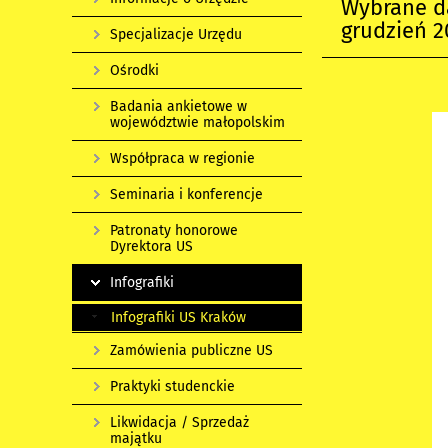
Wybrane d
grudzień 2
Specjalizacje Urzędu
Ośrodki
Badania ankietowe w
województwie małopolskim
Współpraca w regionie
Seminaria i konferencje
Patronaty honorowe
Dyrektora US
Infografiki
Infografiki US Kraków
Zamówienia publiczne US
Praktyki studenckie
Likwidacja / Sprzedaż
majątku