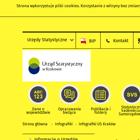
Strona wykorzystuje
pliki cookies
. Korzystanie z witryny bez zmi
Urzędy Statystyczne
Kontakt
BIP
Statystycz
Dane o
Opracowania
Publikacje i
Vademec
województwie
bieżące
foldery
Samorządo
Strona główna
Infografiki
Infografiki US Kraków
Informacje o Urzędzie