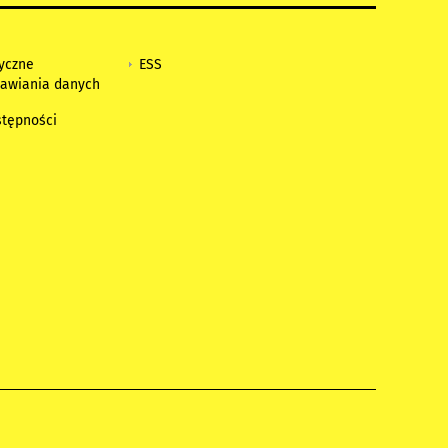
tyczne
ESS
awiania danych
h
stępności