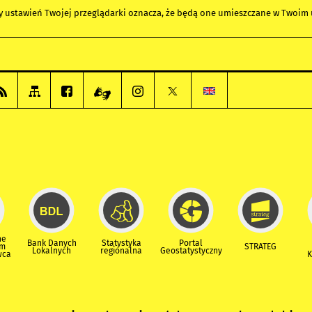
any ustawień Twojej przeglądarki oznacza, że będą one umieszczane w Twoi
ne
Bank Danych
Statystyka
Portal
um
STRATEG
Lokalnych
regionalna
Geostatystyczny
wca
K