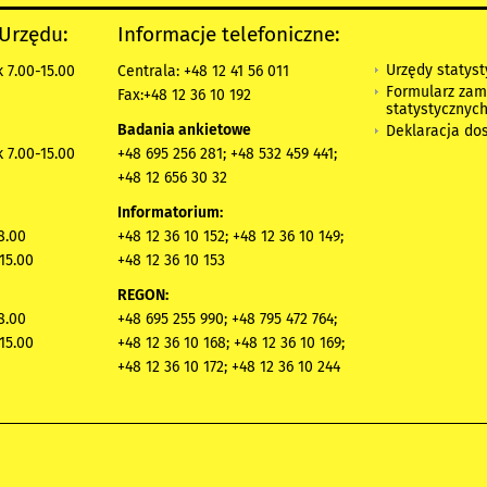
 Urzędu:
Informacje telefoniczne:
Urzędy statys
 7.00-15.00
Centrala: +48 12 41 56 011
Formularz zam
Fax:+48 12 36 10 192
statystycznyc
Badania ankietowe
Deklaracja do
 7.00-15.00
+48 695 256 281; +48 532 459 441;
+48 12 656 30 32
Informatorium:
8.00
+48 12 36 10 152; +48 12 36 10 149;
15.00
+48 12 36 10 153
REGON:
8.00
+48 695 255 990; +48 795 472 764;
15.00
+48 12 36 10 168; +48 12 36 10 169;
+48 12 36 10 172; +48 12 36 10 244