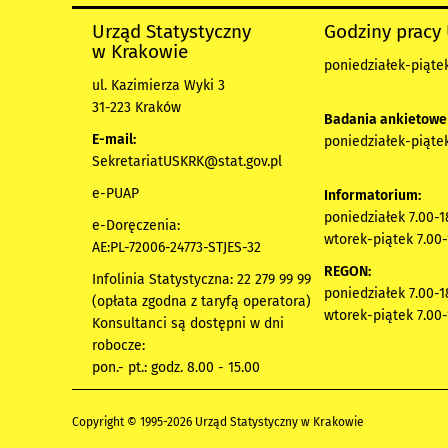
Urząd Statystyczny
Godziny pracy
w Krakowie
poniedziałek-piątek
ul. Kazimierza Wyki 3
31-223 Kraków
Badania ankietowe
E-mail:
poniedziałek-piątek
SekretariatUSKRK@stat.gov.pl
e-PUAP
Informatorium:
poniedziałek 7.00-1
e-Doręczenia:
wtorek-piątek 7.00-
AE:PL-72006-24773-STJES-32
REGON:
Infolinia Statystyczna: 22 279 99 99
poniedziałek 7.00-1
(opłata zgodna z taryfą operatora)
wtorek-piątek 7.00-
Konsultanci są dostępni w dni
robocze:
pon.- pt.: godz. 8.00 - 15.00
Copyright © 1995-2026 Urząd Statystyczny w Krakowie