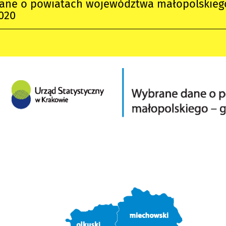
ane o powiatach województwa małopolskieg
020