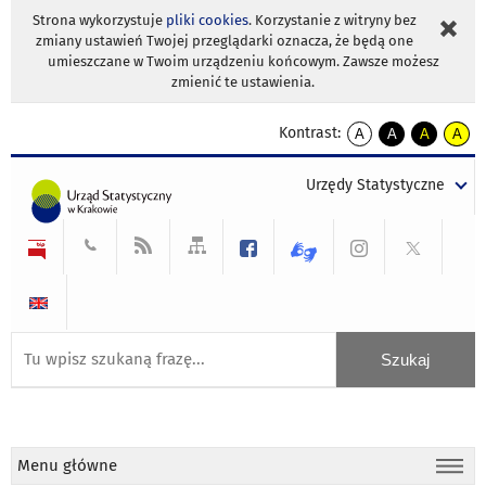
Strona wykorzystuje
pliki cookies
. Korzystanie z witryny bez
zmiany ustawień Twojej przeglądarki oznacza, że będą one
umieszczane w Twoim urządzeniu końcowym. Zawsze możesz
zmienić te ustawienia.
Kontrast:
A
A
A
A
kontrast
kontrast
kontrast
kontra
domyślny
biały
żółty
czarny
Urzędy Statystyczne
tekst
tekst
tekst
na
na
na
czarnym
czarnym
żółtym
Menu główne