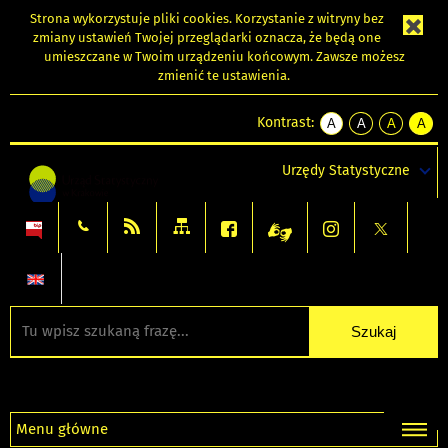
Strona wykorzystuje
pliki cookies
. Korzystanie z witryny bez
zmiany ustawień Twojej przeglądarki oznacza, że będą one
umieszczane w Twoim urządzeniu końcowym. Zawsze możesz
zmienić te ustawienia.
Kontrast:
A
A
A
A
kontrast
kontrast
kontrast
kontra
domyślny
biały
żółty
czarny
Urzędy Statystyczne
tekst
tekst
tekst
na
na
na
czarnym
czarnym
żółtym
Menu główne