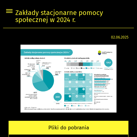
Zakłady stacjonarne pomocy
społecznej w 2024 r.
02.06.2025
Pliki do pobrania