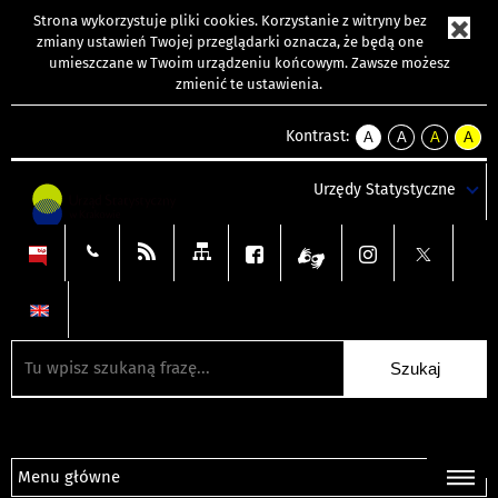
Strona wykorzystuje
pliki cookies
. Korzystanie z witryny bez
zmiany ustawień Twojej przeglądarki oznacza, że będą one
umieszczane w Twoim urządzeniu końcowym. Zawsze możesz
zmienić te ustawienia.
Kontrast:
A
A
A
A
kontrast
kontrast
kontrast
kontra
domyślny
biały
żółty
czarny
Urzędy Statystyczne
tekst
tekst
tekst
na
na
na
czarnym
czarnym
żółtym
Menu główne