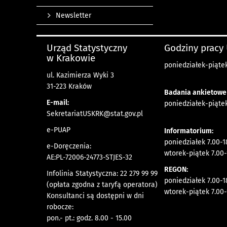
Newsletter
Urząd Statystyczny
Godziny pracy
w Krakowie
poniedziałek-piątek
ul. Kazimierza Wyki 3
31-223 Kraków
Badania ankietowe
E-mail:
poniedziałek-piątek
SekretariatUSKRK@stat.gov.pl
e-PUAP
Informatorium:
poniedziałek 7.00-1
e-Doręczenia:
wtorek-piątek 7.00-
AE:PL-72006-24773-STJES-32
REGON:
Infolinia Statystyczna: 22 279 99 99
poniedziałek 7.00-1
(opłata zgodna z taryfą operatora)
wtorek-piątek 7.00-
Konsultanci są dostępni w dni
robocze:
pon.- pt.: godz. 8.00 - 15.00