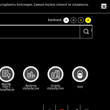
m urządzeniu końcowym. Zawsze możesz zmienić te ustawienia.
Kontrast:
A
A
A
A
kontrast
kontrast
kontrast
kontrast
domyślny
biały
żółty
czarny
tekst
tekst
tekst
na
na
na
czarnym
czarnym
żółtym
REGON,
Badania
Urzędy
TERYT,
GUS
statystyczne
statystyczne
lasyfikacje