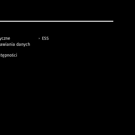
tyczne
ESS
awiania danych
h
stępności