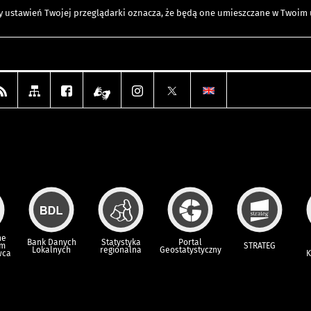
any ustawień Twojej przeglądarki oznacza, że będą one umieszczane w Twoi
ne
Bank Danych
Statystyka
Portal
um
STRATEG
Lokalnych
regionalna
Geostatystyczny
wca
K