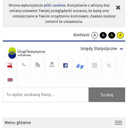
Strona wykorzystuje
pliki cookies
. Korzystanie z witryny bez
zmiany ustawień Twojej przeglądarki oznacza, że będą one
umieszczane w Twoim urządzeniu końcowym. Zawsze możesz
zmienić te ustawienia.
Kontrast:
A
A
A
A
kontrast
kontrast
kontrast
kontra
domyślny
biały
żółty
czarny
Urzędy Statystyczne
tekst
tekst
tekst
na
na
na
czarnym
czarnym
żółtym
Menu główne