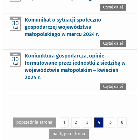
Czytaj dalej
Komunikat o sytuacji społeczno-
30
gospodarczej województwa
kwi
małopolskiego w marcu 2024 r.
Czytaj dalej
Koniunktura gospodarcza, opinie
30
formułowane przez jednostki z siedzibą w
kwi
województwie małopolskim – kwiecień
2024 r.
Czytaj dalej
poprzednia strona
1
2
3
4
5
6
następna strona