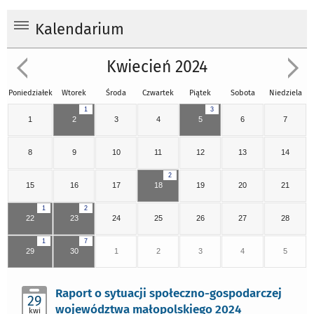
Kalendarium
Kwiecień 2024
Poniedziałek
Wtorek
Środa
Czwartek
Piątek
Sobota
Niedziela
1
3
1
2
3
4
5
6
7
8
9
10
11
12
13
14
2
15
16
17
18
19
20
21
1
2
22
23
24
25
26
27
28
1
7
29
30
1
2
3
4
5
Raport o sytuacji społeczno-gospodarczej
29
województwa małopolskiego 2024
kwi