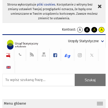
Strona wykorzystuje
pliki cookies
. Korzystanie z witryny bez
zmiany ustawień Twojej przeglądarki oznacza, że będą one
umieszczane w Twoim urządzeniu końcowym. Zawsze możesz
zmienić te ustawienia.
Kontrast:
A
A
A
A
kontrast
kontrast
kontrast
kontra
domyślny
biały
żółty
czarny
Urzędy Statystyczne
tekst
tekst
tekst
na
na
na
czarnym
czarnym
żółtym
Menu główne