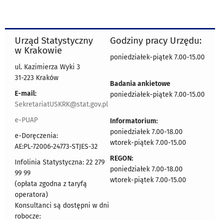
Urząd Statystyczny
Godziny pracy Urzędu:
w Krakowie
poniedziałek-piątek 7.00-15.00
ul. Kazimierza Wyki 3
31-223 Kraków
Badania ankietowe
E-mail:
poniedziałek-piątek 7.00-15.00
SekretariatUSKRK@stat.gov.pl
e-PUAP
Informatorium:
poniedziałek 7.00-18.00
e-Doręczenia:
wtorek-piątek 7.00-15.00
AE:PL-72006-24773-STJES-32
REGON:
Infolinia Statystyczna: 22 279
poniedziałek 7.00-18.00
99 99
wtorek-piątek 7.00-15.00
(opłata zgodna z taryfą
operatora)
Konsultanci są dostępni w dni
robocze: