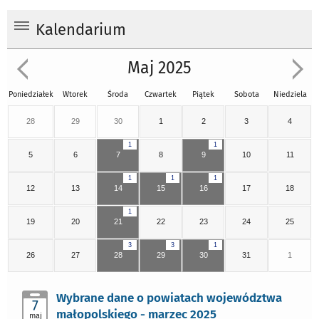
Kalendarium
Maj 2025
Poniedziałek
Wtorek
Środa
Czwartek
Piątek
Sobota
Niedziela
28
29
30
1
2
3
4
1
1
5
6
7
8
9
10
11
1
1
1
12
13
14
15
16
17
18
1
19
20
21
22
23
24
25
3
3
1
26
27
28
29
30
31
1
Wybrane dane o powiatach województwa
7
małopolskiego - marzec 2025
maj