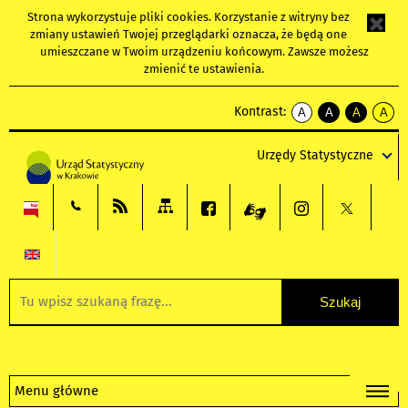
Strona wykorzystuje
pliki cookies
. Korzystanie z witryny bez
zmiany ustawień Twojej przeglądarki oznacza, że będą one
umieszczane w Twoim urządzeniu końcowym. Zawsze możesz
zmienić te ustawienia.
Kontrast:
A
A
A
A
kontrast
kontrast
kontrast
kontra
domyślny
biały
żółty
czarny
Urzędy Statystyczne
tekst
tekst
tekst
na
na
na
czarnym
czarnym
żółtym
Menu główne