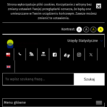
Strona wykorzystuje
pliki cookies
. Korzystanie z witryny bez
zmiany ustawień Twojej przeglądarki oznacza, że będą one
umieszczane w Twoim urządzeniu końcowym. Zawsze możesz
zmienić te ustawienia.
Kontrast:
A
A
A
A
kontrast
kontrast
kontrast
kontra
domyślny
biały
żółty
czarny
Urzędy Statystyczne
tekst
tekst
tekst
na
na
na
czarnym
czarnym
żółtym
Menu główne