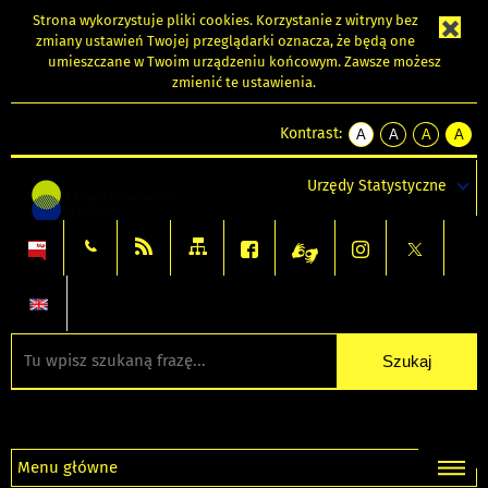
Strona wykorzystuje
pliki cookies
. Korzystanie z witryny bez
zmiany ustawień Twojej przeglądarki oznacza, że będą one
umieszczane w Twoim urządzeniu końcowym. Zawsze możesz
zmienić te ustawienia.
Kontrast:
A
A
A
A
kontrast
kontrast
kontrast
kontra
domyślny
biały
żółty
czarny
Urzędy Statystyczne
tekst
tekst
tekst
na
na
na
czarnym
czarnym
żółtym
Menu główne