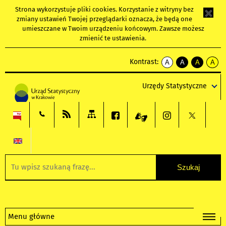
Strona wykorzystuje
pliki cookies
. Korzystanie z witryny bez
zmiany ustawień Twojej przeglądarki oznacza, że będą one
umieszczane w Twoim urządzeniu końcowym. Zawsze możesz
zmienić te ustawienia.
Kontrast:
A
A
A
A
kontrast
kontrast
kontrast
kontra
domyślny
biały
żółty
czarny
Urzędy Statystyczne
tekst
tekst
tekst
na
na
na
czarnym
czarnym
żółtym
Menu główne