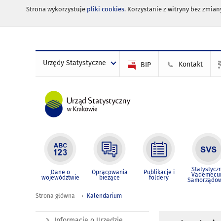
Strona wykorzystuje
pliki cookies
. Korzystanie z witryny bez zmi
Urzędy Statystyczne
Kontakt
BIP
Statystycz
Dane o
Opracowania
Publikacje i
Vademec
województwie
bieżące
foldery
Samorządo
Strona główna
Kalendarium
Informacje o Urzędzie