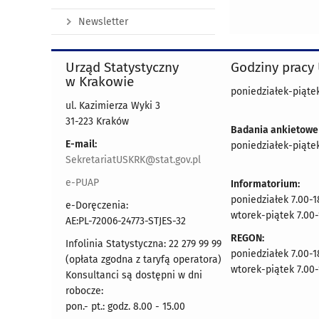
Newsletter
Urząd Statystyczny
Godziny pracy
w Krakowie
poniedziałek-piątek
ul. Kazimierza Wyki 3
31-223 Kraków
Badania ankietowe
E-mail:
poniedziałek-piątek
SekretariatUSKRK@stat.gov.pl
e-PUAP
Informatorium:
poniedziałek 7.00-1
e-Doręczenia:
wtorek-piątek 7.00-
AE:PL-72006-24773-STJES-32
REGON:
Infolinia Statystyczna: 22 279 99 99
poniedziałek 7.00-1
(opłata zgodna z taryfą operatora)
wtorek-piątek 7.00-
Konsultanci są dostępni w dni
robocze:
pon.- pt.: godz. 8.00 - 15.00