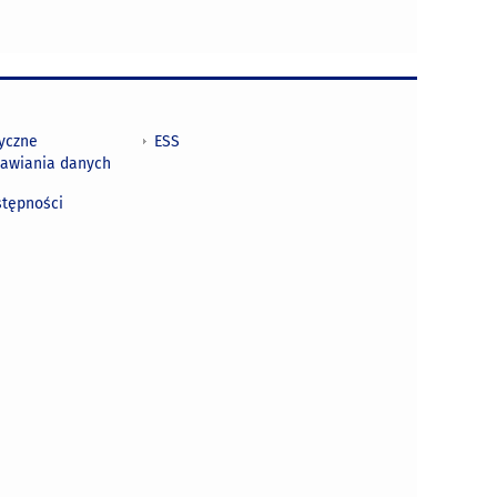
tyczne
ESS
awiania danych
h
stępności