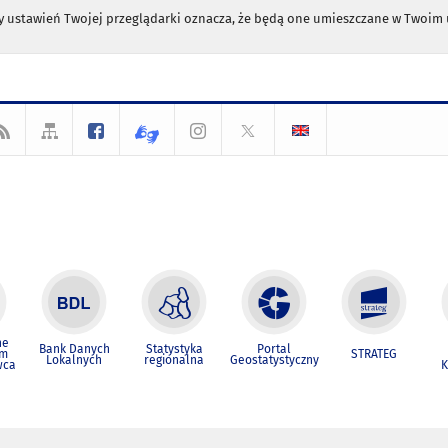
any ustawień Twojej przeglądarki oznacza, że będą one umieszczane w Twoi
ne
Bank Danych
Statystyka
Portal
um
STRATEG
Lokalnych
regionalna
Geostatystyczny
wca
K