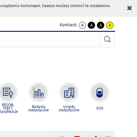
m urządzeniu końcowym. Zawsze możesz zmienić te ustawienia.
Kontrast:
A
A
A
A
kontrast
kontrast
kontrast
kontrast
domyślny
biały
żółty
czarny
tekst
tekst
tekst
na
na
na
czarnym
czarnym
żółtym
REGON,
Badania
Urzędy
TERYT,
GUS
statystyczne
statystyczne
lasyfikacje