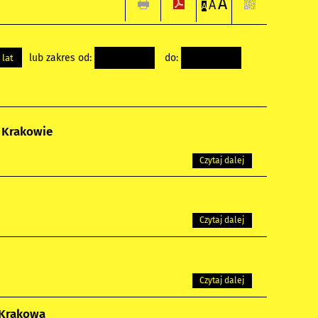
A
A
A
lub zakres od:
do:
 lat
w Krakowie
Czytaj dalej
Czytaj dalej
Czytaj dalej
a Krakowa