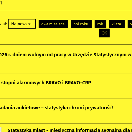
i
iał:
Najnowsze
dwa miesiące
pół roku
rok
2 lata
5
2026 r. dniem wolnym od pracy w Urzędzie Statystycznym 
e stopni alarmowych BRAVO i BRAVO-CRP
adania ankietowe – statystyka chroni prywatność!
Statystyka miast - miesięczna informacja sygnalna dl