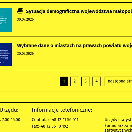
Sytuacja demograficzna województwa małopols
30.07.2026
Wybrane dane o miastach na prawach powiatu woj
30.07.2026
1
2
3
4
następna st
 Urzędu:
Informacje telefoniczne:
Urzędy statys
 7.00-15.00
Centrala: +48 12 41 56 011
Formularz zam
Fax:+48 12 36 10 192
statystycznyc