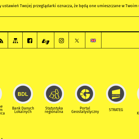
any ustawień Twojej przeglądarki oznacza, że będą one umieszczane w Twoi
ne
Bank Danych
Statystyka
Portal
um
STRATEG
Lokalnych
regionalna
Geostatystyczny
wca
K