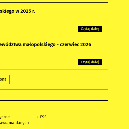
kiego w 2025 r.
Czytaj dalej
ewództwa małopolskiego - czerwiec 2026
Czytaj dalej
rona
tyczne
ESS
awiania danych
h