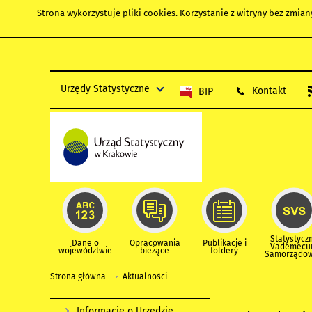
Strona wykorzystuje
pliki cookies
. Korzystanie z witryny bez zmi
Urzędy Statystyczne
Kontakt
BIP
Statystycz
Dane o
Opracowania
Publikacje i
Vademec
województwie
bieżące
foldery
Samorządo
Strona główna
Aktualności
Informacje o Urzędzie