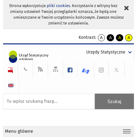
Strona wykorzystuje
pliki cookies
. Korzystanie z witryny bez
zmiany ustawień Twojej przeglądarki oznacza, że będą one
umieszczane w Twoim urządzeniu końcowym. Zawsze możesz
zmienić te ustawienia.
Kontrast:
A
A
A
A
kontrast
kontrast
kontrast
kontra
domyślny
biały
żółty
czarny
Urzędy Statystyczne
tekst
tekst
tekst
na
na
na
czarnym
czarnym
żółtym
Menu główne