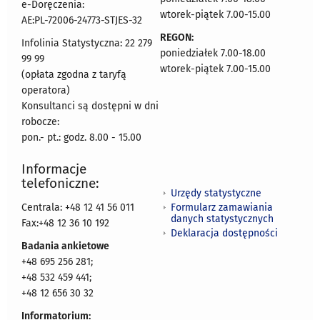
e-Doręczenia:
wtorek-piątek 7.00-15.00
AE:PL-72006-24773-STJES-32
REGON:
Infolinia Statystyczna: 22 279
poniedziałek 7.00-18.00
99 99
wtorek-piątek 7.00-15.00
(opłata zgodna z taryfą
operatora)
Konsultanci są dostępni w dni
robocze:
pon.- pt.: godz. 8.00 - 15.00
Informacje
telefoniczne:
Urzędy statystyczne
Formularz zamawiania
Centrala: +48 12 41 56 011
danych statystycznych
Fax:+48 12 36 10 192
Deklaracja dostępności
Badania ankietowe
+48 695 256 281;
+48 532 459 441;
+48 12 656 30 32
Informatorium: