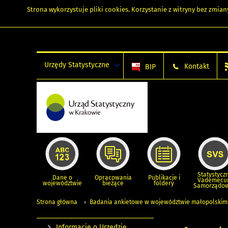
Strona wykorzystuje
pliki cookies
. Korzystanie z witryny bez zmi
Urzędy Statystyczne
Kontakt
BIP
Statystycz
Dane o
Opracowania
Publikacje i
Vademec
województwie
bieżące
foldery
Samorządo
Strona główna
Badania ankietowe w województwie małopolskim
Informacje o Urzędzie