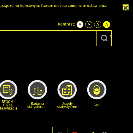
m urządzeniu końcowym. Zawsze możesz zmienić te ustawienia.
Kontrast:
A
A
A
A
kontrast
kontrast
kontrast
kontrast
domyślny
biały
żółty
czarny
tekst
tekst
tekst
na
na
na
czarnym
czarnym
żółtym
REGON,
Badania
Urzędy
TERYT,
GUS
statystyczne
statystyczne
lasyfikacje