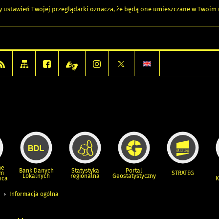
any ustawień Twojej przeglądarki oznacza, że będą one umieszczane w Twoi
ne
Bank Danych
Statystyka
Portal
um
STRATEG
Lokalnych
regionalna
Geostatystyczny
wca
K
Informacja ogólna