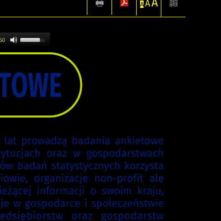
A
A
A
50