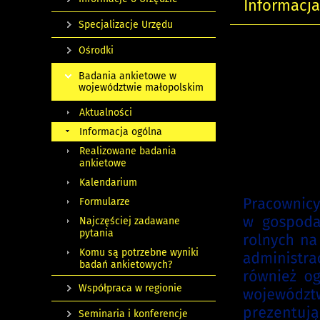
Informacja
Specjalizacje Urzędu
Ośrodki
Badania ankietowe w
województwie małopolskim
Aktualności
Informacja ogólna
Realizowane badania
ankietowe
Kalendarium
Formularze
Najczęściej zadawane
pytania
Komu są potrzebne wyniki
badań ankietowych?
Współpraca w regionie
Seminaria i konferencje