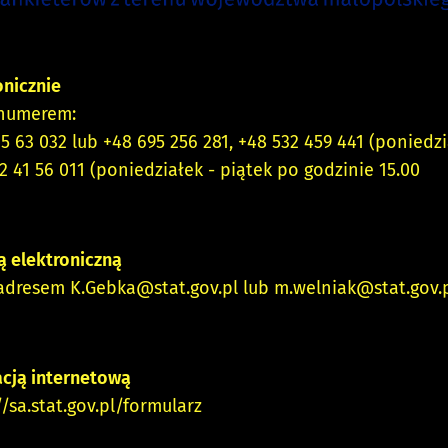
onicznie
erem:
2 lub +48 695 256 281, +48 532 459 441 (poniedziałek
6 011 (poniedziałek - piątek po godzinie 15.00
ą elektroniczną
resem
K.Gebka@stat.gov.pl
lub
m.welniak@stat.gov.
acją internetową
//sa.stat.gov.pl/formularz