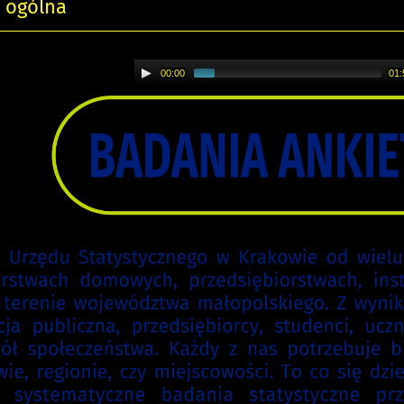
 ogólna
00:00
01: