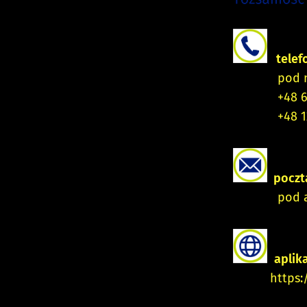
telef
pod num
+48 65 63 03
+48 12 41 5
poczt
pod ad
aplik
https: