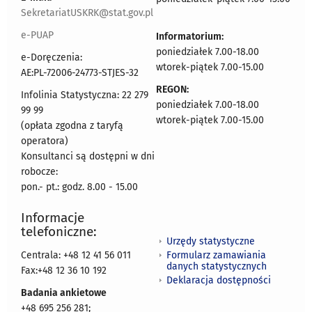
SekretariatUSKRK@stat.gov.pl
e-PUAP
Informatorium:
poniedziałek 7.00-18.00
e-Doręczenia:
wtorek-piątek 7.00-15.00
AE:PL-72006-24773-STJES-32
REGON:
Infolinia Statystyczna: 22 279
poniedziałek 7.00-18.00
99 99
wtorek-piątek 7.00-15.00
(opłata zgodna z taryfą
operatora)
Konsultanci są dostępni w dni
robocze:
pon.- pt.: godz. 8.00 - 15.00
Informacje
telefoniczne:
Urzędy statystyczne
Formularz zamawiania
Centrala: +48 12 41 56 011
danych statystycznych
Fax:+48 12 36 10 192
Deklaracja dostępności
Badania ankietowe
+48 695 256 281;