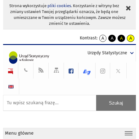
Strona wykorzystuje
pliki cookies
. Korzystanie z witryny bez
zmiany ustawień Twojej przeglądarki oznacza, że będą one
umieszczane w Twoim urządzeniu końcowym. Zawsze możesz
zmienić te ustawienia.
Kontrast:
A
A
A
A
kontrast
kontrast
kontrast
kontra
domyślny
biały
żółty
czarny
Urzędy Statystyczne
tekst
tekst
tekst
na
na
na
czarnym
czarnym
żółtym
Menu główne