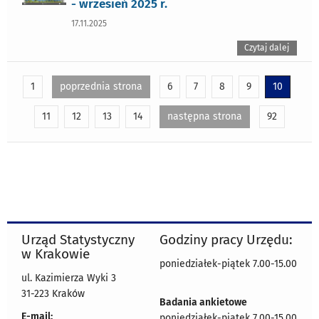
- wrzesień 2025 r.
17.11.2025
Czytaj dalej
1
poprzednia strona
6
7
8
9
10
11
12
13
14
następna strona
92
Urząd Statystyczny
Godziny pracy Urzędu:
w Krakowie
poniedziałek-piątek 7.00-15.00
ul. Kazimierza Wyki 3
31-223 Kraków
Badania ankietowe
E-mail:
poniedziałek-piątek 7.00-15.00