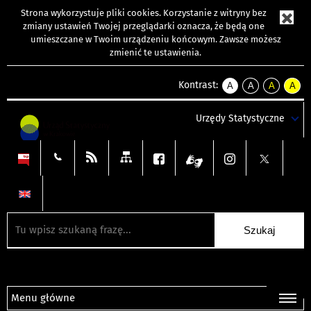
Strona wykorzystuje
pliki cookies
. Korzystanie z witryny bez
zmiany ustawień Twojej przeglądarki oznacza, że będą one
umieszczane w Twoim urządzeniu końcowym. Zawsze możesz
zmienić te ustawienia.
Kontrast:
A
A
A
A
kontrast
kontrast
kontrast
kontra
domyślny
biały
żółty
czarny
Urzędy Statystyczne
tekst
tekst
tekst
na
na
na
czarnym
czarnym
żółtym
Menu główne