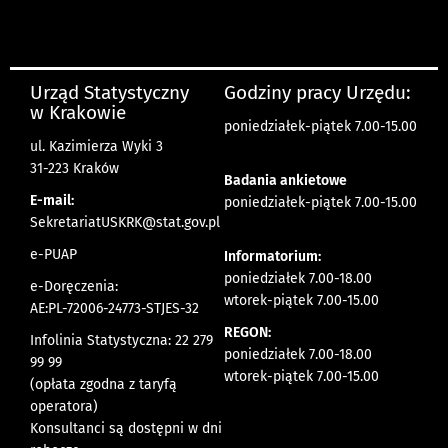
Urząd Statystyczny
Godziny pracy Urzędu:
w Krakowie
poniedziałek-piątek 7.00-15.00
ul. Kazimierza Wyki 3
31-223 Kraków
Badania ankietowe
E-mail:
poniedziałek-piątek 7.00-15.00
SekretariatUSKRK@stat.gov.pl
e-PUAP
Informatorium:
poniedziałek 7.00-18.00
e-Doręczenia:
wtorek-piątek 7.00-15.00
AE:PL-72006-24773-STJES-32
REGON:
Infolinia Statystyczna: 22 279
poniedziałek 7.00-18.00
99 99
wtorek-piątek 7.00-15.00
(opłata zgodna z taryfą
operatora)
Konsultanci są dostępni w dni