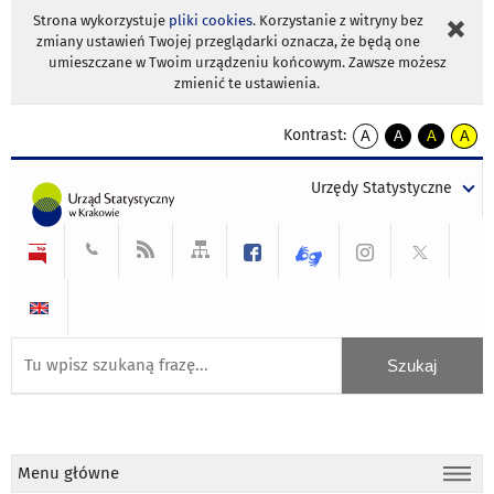
Strona wykorzystuje
pliki cookies
. Korzystanie z witryny bez
zmiany ustawień Twojej przeglądarki oznacza, że będą one
umieszczane w Twoim urządzeniu końcowym. Zawsze możesz
zmienić te ustawienia.
Kontrast:
A
A
A
A
kontrast
kontrast
kontrast
kontra
domyślny
biały
żółty
czarny
Urzędy Statystyczne
tekst
tekst
tekst
na
na
na
czarnym
czarnym
żółtym
Menu główne