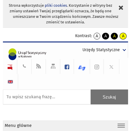
Strona wykorzystuje
pliki cookies
. Korzystanie z witryny bez
zmiany ustawień Twojej przeglądarki oznacza, że będą one
umieszczane w Twoim urządzeniu końcowym. Zawsze możesz
zmienić te ustawienia.
Kontrast:
A
A
A
A
kontrast
kontrast
kontrast
kontra
domyślny
biały
żółty
czarny
Urzędy Statystyczne
tekst
tekst
tekst
na
na
na
czarnym
czarnym
żółtym
Menu główne