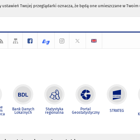
any ustawień Twojej przeglądarki oznacza, że będą one umieszczane w Twoi
ne
Bank Danych
Statystyka
Portal
um
STRATEG
Lokalnych
regionalna
Geostatystyczny
wca
K