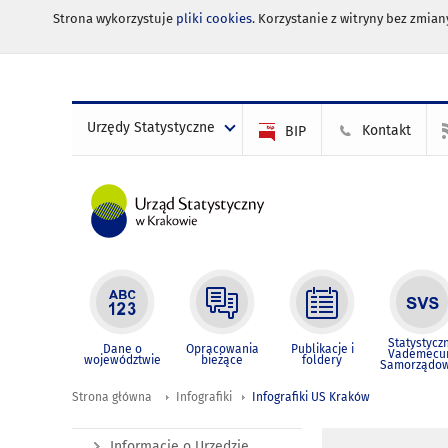
Strona wykorzystuje
pliki cookies
. Korzystanie z witryny bez zmi
Urzędy Statystyczne
Kontakt
BIP
Statystycz
Dane o
Opracowania
Publikacje i
Vademec
województwie
bieżące
foldery
Samorządo
Strona główna
Infografiki
Infografiki US Kraków
Informacje o Urzędzie