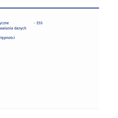
tyczne
ESS
awiania danych
h
stępności