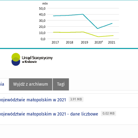
nia
Wyjdź z archiwum
Tagi
ojewództwie małopolskim w 2021
3.91 MB
ojewództwie małopolskim w 2021 - dane liczbowe
0.02 MB