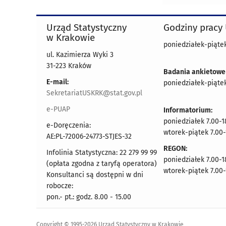
Urząd Statystyczny
Godziny pracy
w Krakowie
poniedziałek-piątek
ul. Kazimierza Wyki 3
31-223 Kraków
Badania ankietowe
E-mail:
poniedziałek-piątek
SekretariatUSKRK@stat.gov.pl
e-PUAP
Informatorium:
poniedziałek 7.00-1
e-Doręczenia:
wtorek-piątek 7.00-
AE:PL-72006-24773-STJES-32
REGON:
Infolinia Statystyczna: 22 279 99 99
poniedziałek 7.00-1
(opłata zgodna z taryfą operatora)
wtorek-piątek 7.00-
Konsultanci są dostępni w dni
robocze:
pon.- pt.: godz. 8.00 - 15.00
Copyright © 1995-2026 Urząd Statystyczny w Krakowie