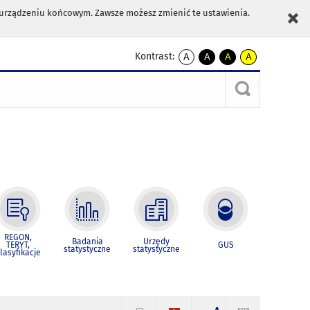
m urządzeniu końcowym. Zawsze możesz zmienić te ustawienia.
Kontrast:
A
A
A
A
kontrast
kontrast
kontrast
kontrast
domyślny
biały
żółty
czarny
tekst
tekst
tekst
na
na
na
czarnym
czarnym
żółtym
REGON,
Badania
Urzędy
TERYT,
GUS
statystyczne
statystyczne
lasyfikacje