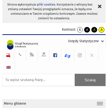
Strona wykorzystuje
pliki cookies
. Korzystanie z witryny bez
zmiany ustawień Twojej przeglądarki oznacza, że będą one
umieszczane w Twoim urządzeniu końcowym. Zawsze możesz
zmienić te ustawienia.
Kontrast:
A
A
A
A
kontrast
kontrast
kontrast
kontra
domyślny
biały
żółty
czarny
Urzędy Statystyczne
tekst
tekst
tekst
na
na
na
czarnym
czarnym
żółtym
Menu główne