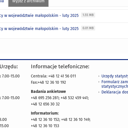
nia
Wyjdź z archiwum
cy w województwie małopolskim - luty 2025
1.55 MB
cy w województwie małopolskim - luty 2025
0.01 MB
 Urzędu:
Informacje telefoniczne:
Urzędy statys
 7.00-15.00
Centrala: +48 12 41 56 011
Formularz zam
Fax:+48 12 36 10 192
statystycznyc
Badania ankietowe
Deklaracja do
 7.00-15.00
+48 695 256 281; +48 532 459 441;
+48 12 656 30 32
Informatorium:
8.00
+48 12 36 10 152; +48 12 36 10 149;
15.00
+48 12 36 10 153