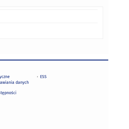
tyczne
ESS
awiania danych
h
stępności