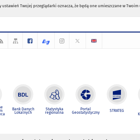
any ustawień Twojej przeglądarki oznacza, że będą one umieszczane w Twoi
ne
Bank Danych
Statystyka
Portal
um
STRATEG
Lokalnych
regionalna
Geostatystyczny
wca
K