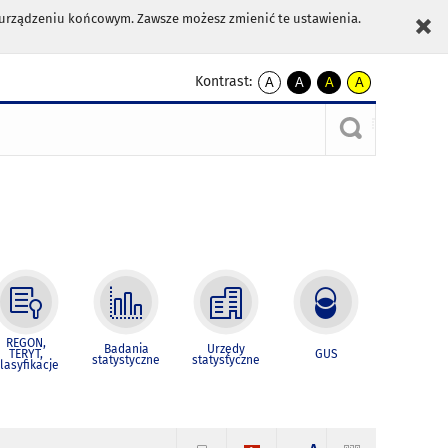
m urządzeniu końcowym. Zawsze możesz zmienić te ustawienia.
Kontrast:
A
A
A
A
kontrast
kontrast
kontrast
kontrast
domyślny
biały
żółty
czarny
tekst
tekst
tekst
na
na
na
czarnym
czarnym
żółtym
REGON,
Badania
Urzędy
TERYT,
GUS
statystyczne
statystyczne
lasyfikacje