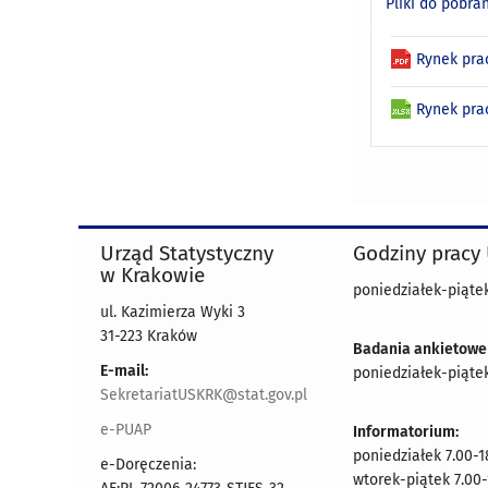
Pliki do pobra
Rynek pra
Rynek pra
Urząd Statystyczny
Godziny pracy
w Krakowie
poniedziałek-piątek
ul. Kazimierza Wyki 3
31-223 Kraków
Badania ankietowe
E-mail:
poniedziałek-piątek
SekretariatUSKRK@stat.gov.pl
e-PUAP
Informatorium:
poniedziałek 7.00-1
e-Doręczenia:
wtorek-piątek 7.00-