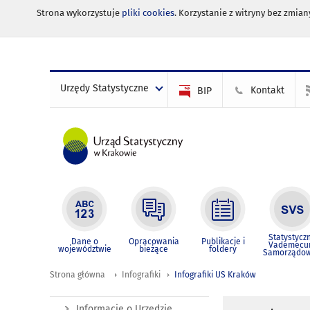
Strona wykorzystuje
pliki cookies
. Korzystanie z witryny bez zmi
Urzędy Statystyczne
Kontakt
BIP
Statystycz
Dane o
Opracowania
Publikacje i
Vademec
województwie
bieżące
foldery
Samorządo
Strona główna
Infografiki
Infografiki US Kraków
Informacje o Urzędzie