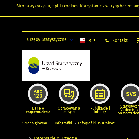
Strona wykorzystuje
pliki cookies
. Korzystanie z witryny bez zmi
Urzędy Statystyczne
Kontakt
BIP
Statystycz
Dane o
Opracowania
Publikacje i
Vademec
województwie
bieżące
foldery
Samorządo
Strona główna
Infografiki
Infografiki US Kraków
Informacje o Urzędzie