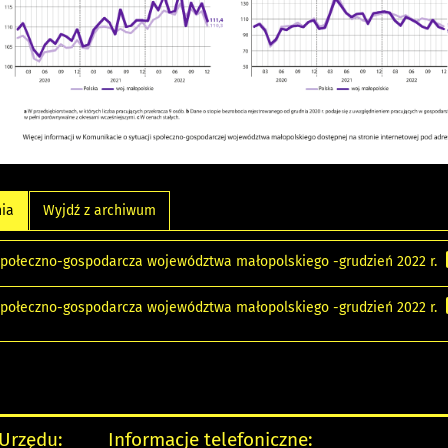
nia
Wyjdź z archiwum
społeczno-gospodarcza województwa małopolskiego -grudzień 2022 r.
społeczno-gospodarcza województwa małopolskiego -grudzień 2022 r.
 Urzędu:
Informacje telefoniczne: