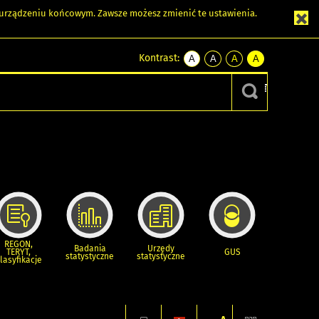
m urządzeniu końcowym. Zawsze możesz zmienić te ustawienia.
Kontrast:
A
A
A
A
kontrast
kontrast
kontrast
kontrast
domyślny
biały
żółty
czarny
tekst
tekst
tekst
na
na
na
czarnym
czarnym
żółtym
REGON,
Badania
Urzędy
TERYT,
GUS
statystyczne
statystyczne
lasyfikacje