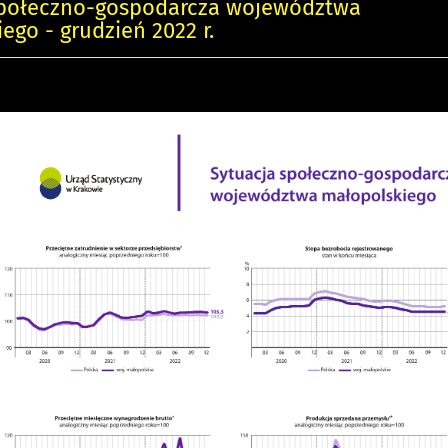
społeczno-gospodarcza województwa
ego - grudzień 2022 r.