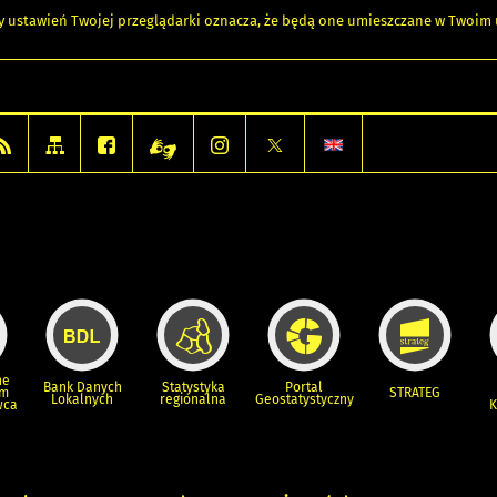
any ustawień Twojej przeglądarki oznacza, że będą one umieszczane w Twoi
ne
Bank Danych
Statystyka
Portal
um
STRATEG
Lokalnych
regionalna
Geostatystyczny
wca
K