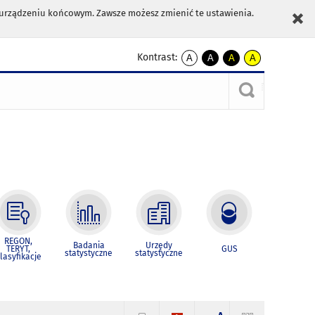
m urządzeniu końcowym. Zawsze możesz zmienić te ustawienia.
Kontrast:
A
A
A
A
kontrast
kontrast
kontrast
kontrast
domyślny
biały
żółty
czarny
tekst
tekst
tekst
na
na
na
czarnym
czarnym
żółtym
REGON,
Badania
Urzędy
TERYT,
GUS
statystyczne
statystyczne
lasyfikacje