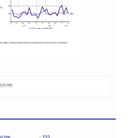
0.04 MB
tyczne
ESS