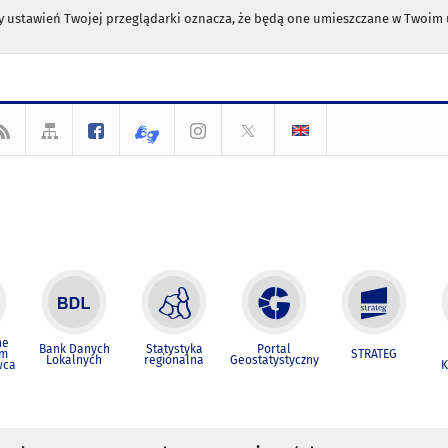
any ustawień Twojej przeglądarki oznacza, że będą one umieszczane w Twoi
ne
Bank Danych
Statystyka
Portal
um
STRATEG
Lokalnych
regionalna
Geostatystyczny
wca
K