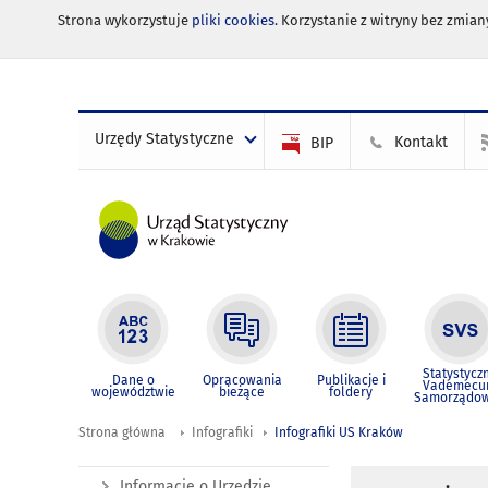
Strona wykorzystuje
pliki cookies
. Korzystanie z witryny bez zmi
Urzędy Statystyczne
Kontakt
BIP
Statystycz
Dane o
Opracowania
Publikacje i
Vademec
województwie
bieżące
foldery
Samorządo
Strona główna
Infografiki
Infografiki US Kraków
Informacje o Urzędzie