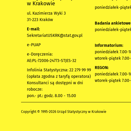
w Krakowie
poniedziałek-piątek
ul. Kazimierza Wyki 3
31-223 Kraków
Badania ankietowe
E-mail:
poniedziałek-piątek
SekretariatUSKRK@stat.gov.pl
e-PUAP
Informatorium:
poniedziałek 7.00-1
e-Doręczenia:
wtorek-piątek 7.00-
AE:PL-72006-24773-STJES-32
REGON:
Infolinia Statystyczna: 22 279 99 99
poniedziałek 7.00-1
(opłata zgodna z taryfą operatora)
wtorek-piątek 7.00-
Konsultanci są dostępni w dni
robocze:
pon.- pt.: godz. 8.00 - 15.00
Copyright © 1995-2026 Urząd Statystyczny w Krakowie