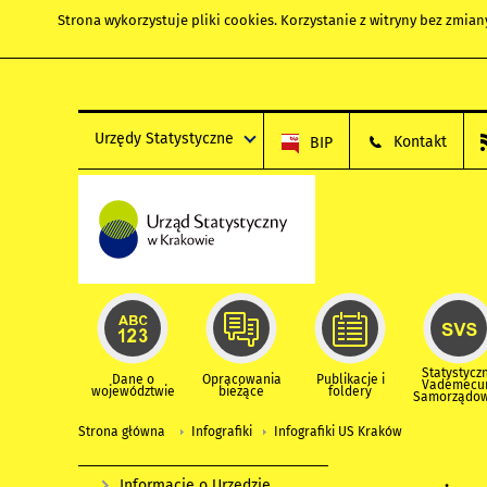
Strona wykorzystuje
pliki cookies
. Korzystanie z witryny bez zmi
Urzędy Statystyczne
Kontakt
BIP
Statystycz
Dane o
Opracowania
Publikacje i
Vademec
województwie
bieżące
foldery
Samorządo
Strona główna
Infografiki
Infografiki US Kraków
Informacje o Urzędzie