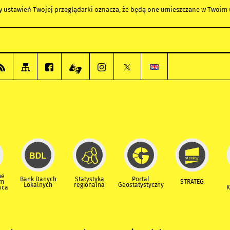
any ustawień Twojej przeglądarki oznacza, że będą one umieszczane w Twoi
ne
Bank Danych
Statystyka
Portal
um
STRATEG
Lokalnych
regionalna
Geostatystyczny
wca
K