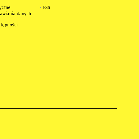
tyczne
ESS
awiania danych
h
stępności