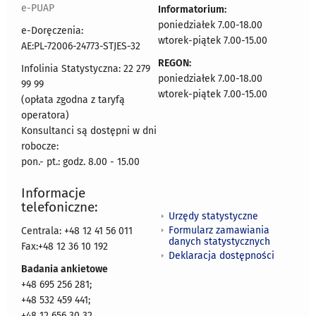
e-PUAP
Informatorium:
poniedziałek 7.00-18.00
e-Doręczenia:
wtorek-piątek 7.00-15.00
AE:PL-72006-24773-STJES-32
REGON:
Infolinia Statystyczna: 22 279
poniedziałek 7.00-18.00
99 99
wtorek-piątek 7.00-15.00
(opłata zgodna z taryfą
operatora)
Konsultanci są dostępni w dni
robocze:
pon.- pt.: godz. 8.00 - 15.00
Informacje
telefoniczne:
Urzędy statystyczne
Formularz zamawiania
Centrala: +48 12 41 56 011
danych statystycznych
Fax:+48 12 36 10 192
Deklaracja dostępności
Badania ankietowe
+48 695 256 281;
+48 532 459 441;
+48 12 656 30 32