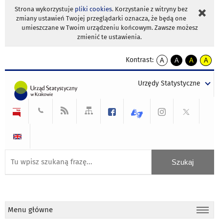
Strona wykorzystuje
pliki cookies
. Korzystanie z witryny bez
zmiany ustawień Twojej przeglądarki oznacza, że będą one
umieszczane w Twoim urządzeniu końcowym. Zawsze możesz
zmienić te ustawienia.
Kontrast:
A
A
A
A
kontrast
kontrast
kontrast
kontra
domyślny
biały
żółty
czarny
Urzędy Statystyczne
tekst
tekst
tekst
na
na
na
czarnym
czarnym
żółtym
Menu główne