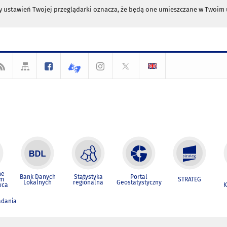
any ustawień Twojej przeglądarki oznacza, że będą one umieszczane w Twoi
ne
Bank Danych
Statystyka
Portal
um
STRATEG
Lokalnych
regionalna
Geostatystyczny
wca
K
adania