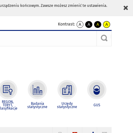
m urządzeniu końcowym. Zawsze możesz zmienić te ustawienia.
Kontrast:
A
A
A
A
kontrast
kontrast
kontrast
kontrast
domyślny
biały
żółty
czarny
tekst
tekst
tekst
na
na
na
czarnym
czarnym
żółtym
REGON,
Badania
Urzędy
TERYT,
GUS
statystyczne
statystyczne
lasyfikacje