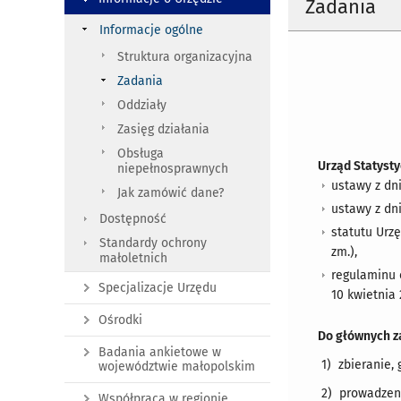
Zadania
Informacje ogólne
Struktura organizacyjna
Zadania
Oddziały
Zasięg działania
Obsługa
Urząd Statystyc
niepełnosprawnych
ustawy z dni
Jak zamówić dane?
ustawy z dni
Dostępność
statutu Urz
Standardy ochrony
zm.),
małoletnich
regulaminu 
Specjalizacje Urzędu
10 kwietnia 
Ośrodki
Do głównych zad
Badania ankietowe w
1) zbieranie,
województwie małopolskim
2) prowadzeni
Współpraca w regionie