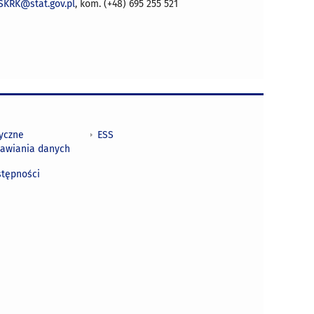
SKRK@stat.gov.pl
, kom. (+48) 695 255 521
tyczne
ESS
awiania danych
h
stępności