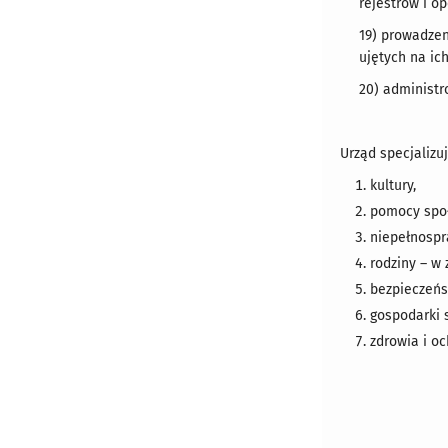
rejestrów i o
19) prowadze
ujętych na ic
20) administr
Urząd specjalizu
kultury,
pomocy społ
niepełnospr
rodziny – w 
bezpieczeńs
gospodarki 
zdrowia i oc