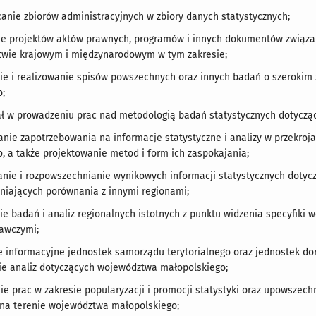
canie zbiorów administracyjnych w zbiory danych statystycznych;
ie projektów aktów prawnych, programów i innych dokumentów związan
wie krajowym i międzynarodowym w tym zakresie;
e i realizowanie spisów powszechnych oraz innych badań o szerokim
o;
ał w prowadzeniu prac nad metodologią badań statystycznych dotycz
nie zapotrzebowania na informacje statystyczne i analizy w przekroj
, a także projektowanie metod i form ich zaspokajania;
nie i rozpowszechnianie wynikowych informacji statystycznych doty
niających porównania z innymi regionami;
e badań i analiz regionalnych istotnych z punktu widzenia specyfiki
awczymi;
e informacyjne jednostek samorządu terytorialnego oraz jednostek do
e analiz dotyczących województwa małopolskiego;
ie prac w zakresie popularyzacji i promocji statystyki oraz upowszech
 na terenie województwa małopolskiego;