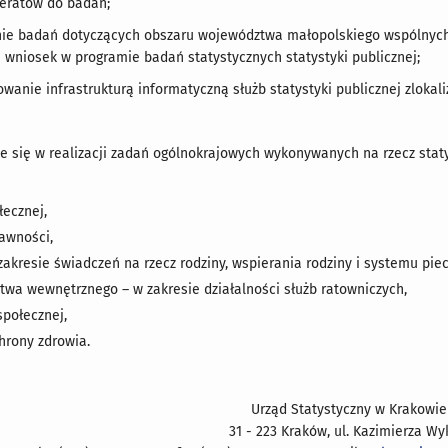
peratów do badań;
nie badań dotyczących obszaru województwa małopolskiego wspólnych 
h wniosek w programie badań statystycznych statystyki publicznej;
owanie infrastrukturą informatyczną służb statystyki publicznej zlok
je się w realizacji zadań ogólnokrajowych wykonywanych na rzecz staty
ecznej,
awności,
zakresie świadczeń na rzecz rodziny, wspierania rodziny i systemu piec
twa wewnętrznego – w zakresie działalności służb ratowniczych,
społecznej,
hrony zdrowia.
Urząd Statystyczny w Krakowie
31 - 223 Kraków, ul. Kazimierza Wyk