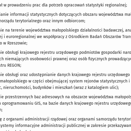
ał w prowadzeniu prac dla potrzeb opracowań statystyki regionalnej;
ianie informacji statystycznych dotyczących obszaru województwa ma
orządu terytorialnego oraz innym odbiorcom;
ie na terenie województwa małopolskiego działalności badawczej, anali
ej i euroregionalnej we współpracy z Ośrodkiem Badań Obszarów Tran
o w Rzeszowie;
ie obsługi krajowego rejestru urzędowego podmiotów gospodarki nar
ch niemających osobowości prawnej oraz osób fizycznych prowadzącyc
stru REGON;
ie obsługi oraz udostępnianie danych krajowego rejestru urzędowego 
ałopolskiego w części obejmującej system rejonów statystycznych i
c, nieruchomości, budynków i mieszkań (wraz z katalogiem ulic);
nie przestrzennych baz adresowych na obszarze województwa małopols
oprogramowaniu GIS, na bazie danych krajowego rejestru urzędowego p
h;
cę z organami administracji rządowej oraz organami samorządu teryt
 systemy informacyjne administracji publicznej w zakresie przekazywa