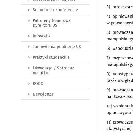
3) przekształ
Seminaria i konferencje
4) opiniowan
Patronaty honorowe
w prawodawst
Dyrektora US
5) prowadzeni
Infografiki
małopolskieg
Zamówienia publiczne US
6) współudzi
Praktyki studenckie
7) rozpoznawa
małopolskiego
Likwidacja / Sprzedaż
majątku
8) udostępnia
także uwzględ
RODO
9) prowadzeni
Newsletter
naukowo-bad
10) wspierani
opracowywani
11) prowadzen
statystycznej