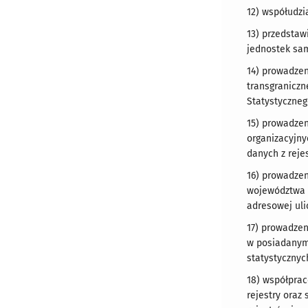
12) współudzi
13) przedstaw
jednostek sam
14) prowadzen
transgraniczn
Statystyczneg
15) prowadzen
organizacyjny
danych z reje
16) prowadzen
województwa m
adresowej uli
17) prowadze
w posiadanym 
statystycznyc
18) współpra
rejestry oraz