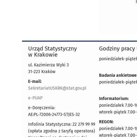
Urząd Statystyczny
Godziny pracy
w Krakowie
poniedziałek-piątek
ul. Kazimierza Wyki 3
31-223 Kraków
Badania ankietowe
E-mail:
poniedziałek-piątek
SekretariatUSKRK@stat.gov.pl
e-PUAP
Informatorium:
poniedziałek 7.00-1
e-Doręczenia:
wtorek-piątek 7.00-
AE:PL-72006-24773-STJES-32
REGON:
Infolinia Statystyczna: 22 279 99 99
poniedziałek 7.00-1
(opłata zgodna z taryfą operatora)
wtorek-piątek 7.00-