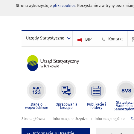
Strona wykorzystuje
pliki cookies
. Korzystanie z witryny bez zmi
Urzędy Statystyczne
Kontakt
BIP
Statystycz
Dane o
Opracowania
Publikacje i
Vademec
województwie
bieżące
foldery
Samorządo
Strona główna
Informacje o Urzędzie
Informacje ogólne
Z
Informacje o Urzędzie