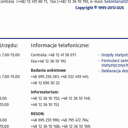
Centrala (+48) 12 415 60 11, fax (+48) 12 36 10 192, e-mail:
SekretariatU
Copyright © 1995-2013 GUS
 Urzędu:
Informacje telefoniczne:
Urzędy statys
 7.00-15.00
Centrala: +48 12 41 56 011
Formularz zam
Fax:+48 12 36 10 192
statystycznyc
Badania ankietowe
Deklaracja do
 7.00-15.00
+48 695 256 281; +48 532 459 441;
+48 12 656 30 32
Informatorium:
8.00
+48 12 36 10 152; +48 12 36 10 149;
15.00
+48 12 36 10 153
REGON:
8.00
+48 695 255 990; +48 795 472 764;
15.00
+48 12 36 10 168; +48 12 36 10 169;