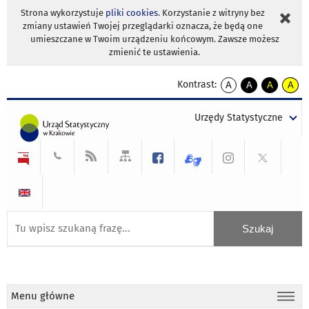
Strona wykorzystuje
pliki cookies
. Korzystanie z witryny bez
zmiany ustawień Twojej przeglądarki oznacza, że będą one
umieszczane w Twoim urządzeniu końcowym. Zawsze możesz
zmienić te ustawienia.
Kontrast:
A
A
A
A
kontrast
kontrast
kontrast
kontra
domyślny
biały
żółty
czarny
Urzędy Statystyczne
tekst
tekst
tekst
na
na
na
czarnym
czarnym
żółtym
Menu główne