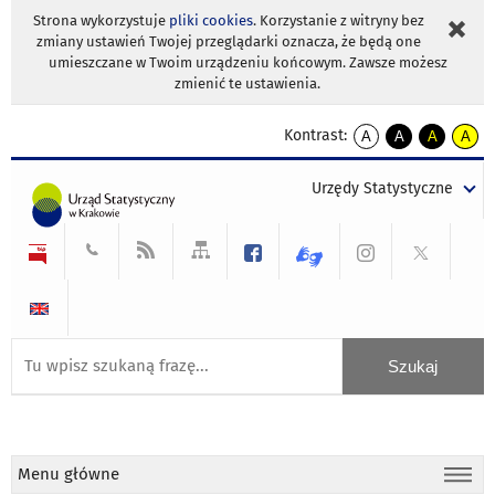
Strona wykorzystuje
pliki cookies
. Korzystanie z witryny bez
zmiany ustawień Twojej przeglądarki oznacza, że będą one
umieszczane w Twoim urządzeniu końcowym. Zawsze możesz
zmienić te ustawienia.
Kontrast:
A
A
A
A
kontrast
kontrast
kontrast
kontra
domyślny
biały
żółty
czarny
Urzędy Statystyczne
tekst
tekst
tekst
na
na
na
czarnym
czarnym
żółtym
Menu główne