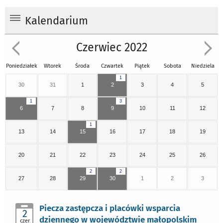
Kalendarium
Czerwiec 2022
Poniedziałek
Wtorek
Środa
Czwartek
Piątek
Sobota
Niedziela
1
30
31
1
2
3
4
5
1
3
6
7
8
9
10
11
12
1
13
14
15
16
17
18
19
20
21
22
23
24
25
26
2
2
27
28
29
30
1
2
3
Piecza zastępcza i placówki wsparcia
2
dziennego w województwie małopolskim
czer