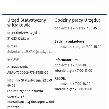
Urząd Statystyczny
Godziny pracy Urzędu:
w Krakowie
poniedziałek-piątek 7.00-15.00
ul. Kazimierza Wyki 3
31-223 Kraków
Badania ankietowe
E-mail:
poniedziałek-piątek 7.00-15.00
SekretariatUSKRK@stat.gov.pl
e-PUAP
Informatorium:
poniedziałek 7.00-18.00
e-Doręczenia:
wtorek-piątek 7.00-15.00
AE:PL-72006-24773-STJES-32
REGON:
Infolinia Statystyczna: 22 279
poniedziałek 7.00-18.00
99 99
wtorek-piątek 7.00-15.00
(opłata zgodna z taryfą
operatora)
Konsultanci są dostępni w dni
robocze: