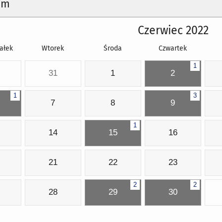
um
Czerwiec 2022
ałek
Wtorek
Środa
Czwartek
1
31
1
2
1
3
7
8
9
1
14
15
16
21
22
23
2
2
28
29
30