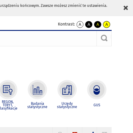
m urządzeniu końcowym. Zawsze możesz zmienić te ustawienia.
Kontrast:
A
A
A
A
kontrast
kontrast
kontrast
kontrast
domyślny
biały
żółty
czarny
tekst
tekst
tekst
na
na
na
czarnym
czarnym
żółtym
REGON,
Badania
Urzędy
TERYT,
GUS
statystyczne
statystyczne
lasyfikacje