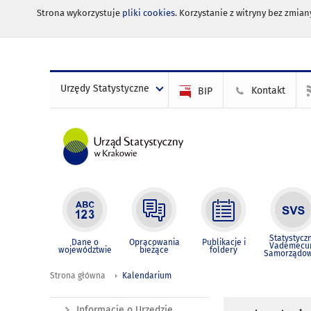
Strona wykorzystuje
pliki cookies
. Korzystanie z witryny bez zmi
Urzędy Statystyczne
Kontakt
BIP
Statystycz
Dane o
Opracowania
Publikacje i
Vademec
województwie
bieżące
foldery
Samorządo
Strona główna
Kalendarium
Informacje o Urzędzie