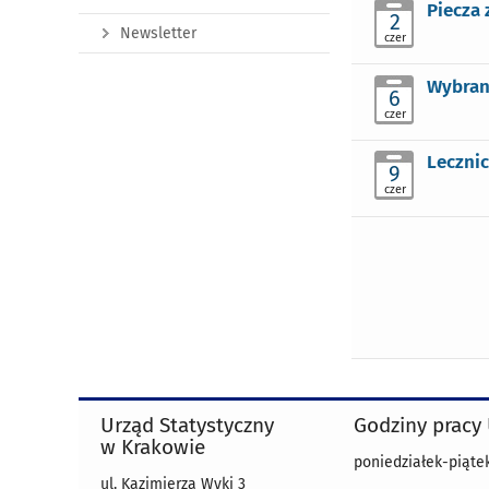
Piecza 
2
Newsletter
czer
Wybran
6
czer
Leczni
9
czer
Urząd Statystyczny
Godziny pracy
w Krakowie
poniedziałek-piątek
ul. Kazimierza Wyki 3