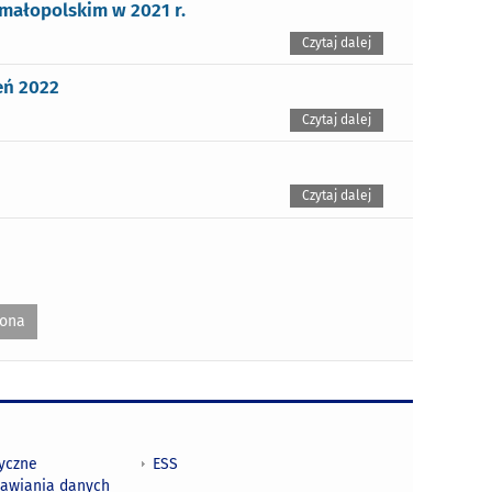
małopolskim w 2021 r.
Czytaj dalej
eń 2022
Czytaj dalej
Czytaj dalej
rona
tyczne
ESS
awiania danych