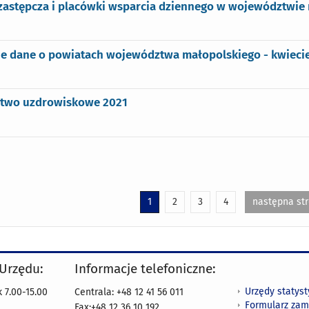
zastępcza i placówki wsparcia dziennego w województwie 
e dane o powiatach województwa małopolskiego - kwieci
ctwo uzdrowiskowe 2021
1
2
3
4
następna st
 Urzędu:
Informacje telefoniczne:
Urzędy statys
 7.00-15.00
Centrala: +48 12 41 56 011
Formularz zam
Fax:+48 12 36 10 192