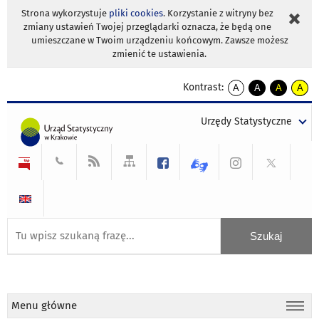
Strona wykorzystuje
pliki cookies
. Korzystanie z witryny bez
zmiany ustawień Twojej przeglądarki oznacza, że będą one
umieszczane w Twoim urządzeniu końcowym. Zawsze możesz
zmienić te ustawienia.
Kontrast:
A
A
A
A
kontrast
kontrast
kontrast
kontra
domyślny
biały
żółty
czarny
Urzędy Statystyczne
tekst
tekst
tekst
na
na
na
czarnym
czarnym
żółtym
Menu główne