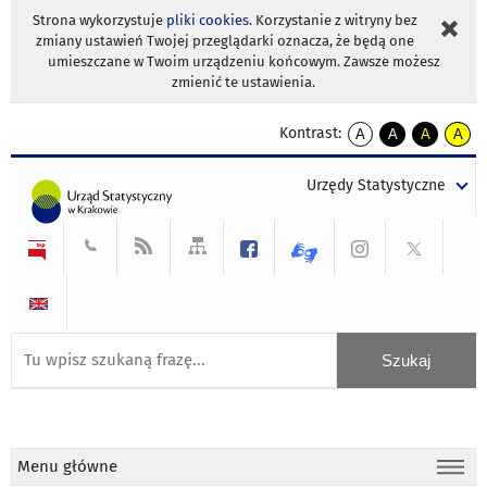
Strona wykorzystuje
pliki cookies
. Korzystanie z witryny bez
zmiany ustawień Twojej przeglądarki oznacza, że będą one
umieszczane w Twoim urządzeniu końcowym. Zawsze możesz
zmienić te ustawienia.
Kontrast:
A
A
A
A
kontrast
kontrast
kontrast
kontra
domyślny
biały
żółty
czarny
Urzędy Statystyczne
tekst
tekst
tekst
na
na
na
czarnym
czarnym
żółtym
Menu główne