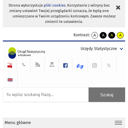
Strona wykorzystuje
pliki cookies
. Korzystanie z witryny bez
zmiany ustawień Twojej przeglądarki oznacza, że będą one
umieszczane w Twoim urządzeniu końcowym. Zawsze możesz
zmienić te ustawienia.
Kontrast:
A
A
A
A
kontrast
kontrast
kontrast
kontra
domyślny
biały
żółty
czarny
Urzędy Statystyczne
tekst
tekst
tekst
na
na
na
czarnym
czarnym
żółtym
Menu główne