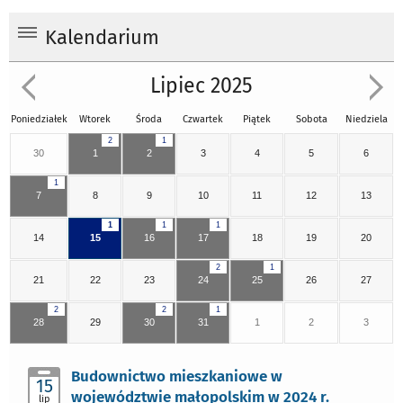
Kalendarium
Lipiec 2025
Poniedziałek
Wtorek
Środa
Czwartek
Piątek
Sobota
Niedziela
2
1
30
1
2
3
4
5
6
1
7
8
9
10
11
12
13
1
1
1
14
15
16
17
18
19
20
2
1
21
22
23
24
25
26
27
2
2
1
28
29
30
31
1
2
3
Budownictwo mieszkaniowe w
15
województwie małopolskim w 2024 r.
lip