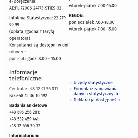
e-Doręczenia:
wtorek-piątek 7.00-15.00
AE:PL-72006-24773-STJES-32
REGON:
Infolinia Statystyczna: 22 279
poniedziałek 7.00-18.00
99 99
wtorek-piątek 7.00-15.00
(opłata zgodna z taryfą
operatora)
Konsultanci są dostępni w dni
robocze:
pon.- pt.: godz. 8.00 - 15.00
Informacje
telefoniczne:
Urzędy statystyczne
Formularz zamawiania
Centrala: +48 12 41 56 011
danych statystycznych
Fax:+48 12 36 10 192
Deklaracja dostępności
Badania ankietowe
+48 695 256 281;
+48 532 459 441;
+48 12 656 30 32
Informatorium: