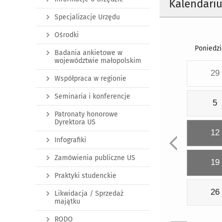
Kalendari
Specjalizacje Urzędu
Ośrodki
Poniedzi
Badania ankietowe w
województwie małopolskim
29
Współpraca w regionie
Seminaria i konferencje
5
Patronaty honorowe
Dyrektora US
12
Infografiki
Zamówienia publiczne US
19
Praktyki studenckie
26
Likwidacja / Sprzedaż
majątku
RODO