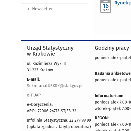
Rynek 
16
Newsletter
sier
Urząd Statystyczny
Godziny pracy
w Krakowie
poniedziałek-piątek
ul. Kazimierza Wyki 3
31-223 Kraków
Badania ankietowe
E-mail:
poniedziałek-piątek
SekretariatUSKRK@stat.gov.pl
e-PUAP
Informatorium:
poniedziałek 7.00-1
e-Doręczenia:
wtorek-piątek 7.00-
AE:PL-72006-24773-STJES-32
REGON:
Infolinia Statystyczna: 22 279 99 99
poniedziałek 7.00-1
(opłata zgodna z taryfą operatora)
wtorek-piątek 7.00-