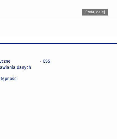
Czytaj dalej
tyczne
ESS
awiania danych
h
stępności