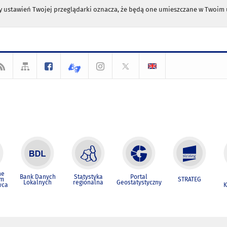
any ustawień Twojej przeglądarki oznacza, że będą one umieszczane w Twoi
ne
Bank Danych
Statystyka
Portal
um
STRATEG
Lokalnych
regionalna
Geostatystyczny
wca
K