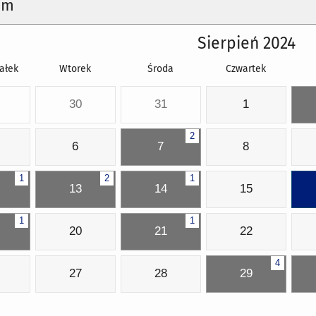
um
Sierpień 2024
ałek
Wtorek
Środa
Czwartek
30
31
1
2
6
7
8
1
2
1
13
14
15
1
1
20
21
22
4
27
28
29