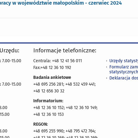
pracy w województwie małopolskim - czerwiec 2024
 Urzędu:
Informacje telefoniczne:
Urzędy statys
 7.00-15.00
Centrala: +48 12 41 56 011
Formularz zam
Fax:+48 12 36 10 192
statystycznyc
Badania ankietowe
Deklaracja do
 7.00-15.00
+48 695 256 281; +48 532 459 441;
+48 12 656 30 32
Informatorium:
8.00
+48 12 36 10 152; +48 12 36 10 149;
15.00
+48 12 36 10 153
REGON:
8.00
+48 695 255 990; +48 795 472 764;
15.00
+48 12 36 10 168; +48 12 36 10 169;