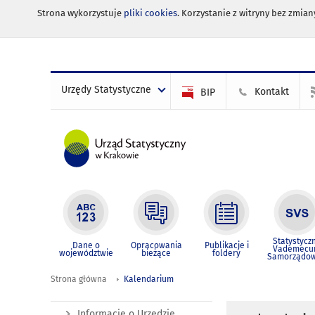
Strona wykorzystuje
pliki cookies
. Korzystanie z witryny bez zmi
Urzędy Statystyczne
Kontakt
BIP
Statystycz
Dane o
Opracowania
Publikacje i
Vademec
województwie
bieżące
foldery
Samorządo
Strona główna
Kalendarium
Informacje o Urzędzie