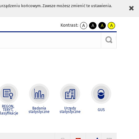
m urządzeniu końcowym. Zawsze możesz zmienić te ustawienia.
Kontrast:
A
A
A
A
kontrast
kontrast
kontrast
kontrast
domyślny
biały
żółty
czarny
tekst
tekst
tekst
na
na
na
czarnym
czarnym
żółtym
REGON,
Badania
Urzędy
TERYT,
GUS
statystyczne
statystyczne
lasyfikacje