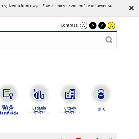
m urządzeniu końcowym. Zawsze możesz zmienić te ustawienia.
Kontrast:
A
A
A
A
kontrast
kontrast
kontrast
kontrast
domyślny
biały
żółty
czarny
tekst
tekst
tekst
na
na
na
czarnym
czarnym
żółtym
REGON,
Badania
Urzędy
TERYT,
GUS
statystyczne
statystyczne
lasyfikacje