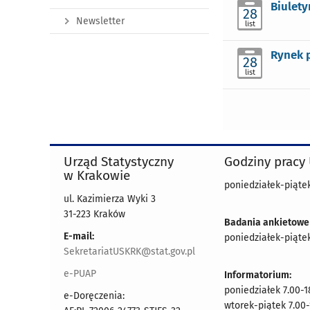
Biulety
28
Newsletter
list
Rynek 
28
list
Urząd Statystyczny
Godziny pracy
w Krakowie
poniedziałek-piątek
ul. Kazimierza Wyki 3
31-223 Kraków
Badania ankietowe
E-mail:
poniedziałek-piątek
SekretariatUSKRK@stat.gov.pl
e-PUAP
Informatorium:
poniedziałek 7.00-1
e-Doręczenia:
wtorek-piątek 7.00-