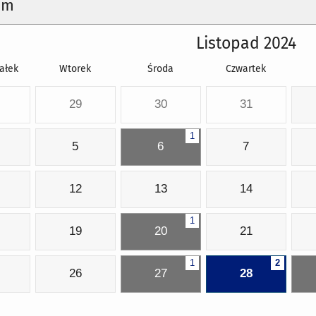
um
Listopad 2024
ałek
Wtorek
Środa
Czwartek
29
30
31
1
5
6
7
12
13
14
1
19
20
21
1
2
26
27
28