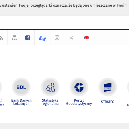
any ustawień Twojej przeglądarki oznacza, że będą one umieszczane w Twoi
ne
Bank Danych
Statystyka
Portal
um
STRATEG
Lokalnych
regionalna
Geostatystyczny
wca
K