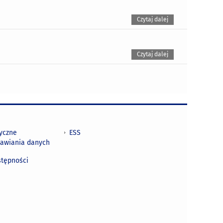
Czytaj dalej
Czytaj dalej
tyczne
ESS
awiania danych
h
stępności