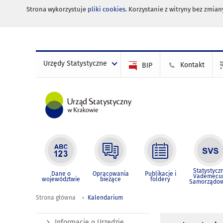
Strona wykorzystuje
pliki cookies
. Korzystanie z witryny bez zmi
Urzędy Statystyczne
Kontakt
BIP
Statystycz
Dane o
Opracowania
Publikacje i
Vademec
województwie
bieżące
foldery
Samorządo
Strona główna
Kalendarium
Informacje o Urzędzie