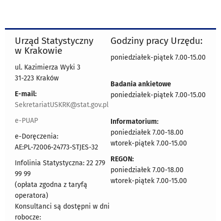
Urząd Statystyczny
Godziny pracy Urzędu:
w Krakowie
poniedziałek-piątek 7.00-15.00
ul. Kazimierza Wyki 3
31-223 Kraków
Badania ankietowe
E-mail:
poniedziałek-piątek 7.00-15.00
SekretariatUSKRK@stat.gov.pl
e-PUAP
Informatorium:
poniedziałek 7.00-18.00
e-Doręczenia:
wtorek-piątek 7.00-15.00
AE:PL-72006-24773-STJES-32
REGON:
Infolinia Statystyczna: 22 279
poniedziałek 7.00-18.00
99 99
wtorek-piątek 7.00-15.00
(opłata zgodna z taryfą
operatora)
Konsultanci są dostępni w dni
robocze: