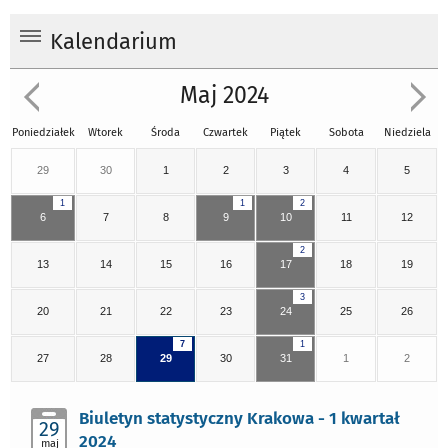
Kalendarium
Maj 2024
Poniedziałek
Wtorek
Środa
Czwartek
Piątek
Sobota
Niedziela
29
30
1
2
3
4
5
1
1
2
6
7
8
9
10
11
12
2
13
14
15
16
17
18
19
3
20
21
22
23
24
25
26
7
1
27
28
29
30
31
1
2
Biuletyn statystyczny Krakowa - 1 kwartał
29
2024
maj