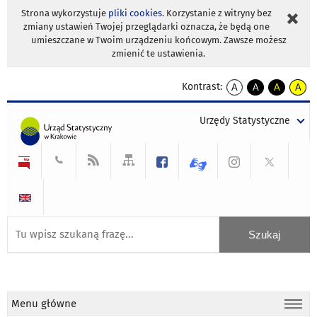
Strona wykorzystuje
pliki cookies
. Korzystanie z witryny bez
zmiany ustawień Twojej przeglądarki oznacza, że będą one
umieszczane w Twoim urządzeniu końcowym. Zawsze możesz
zmienić te ustawienia.
Kontrast:
A
A
A
A
kontrast
kontrast
kontrast
kontra
domyślny
biały
żółty
czarny
Urzędy Statystyczne
tekst
tekst
tekst
na
na
na
czarnym
czarnym
żółtym
Menu główne