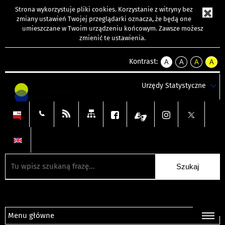
Strona wykorzystuje
pliki cookies
. Korzystanie z witryny bez
zmiany ustawień Twojej przeglądarki oznacza, że będą one
umieszczane w Twoim urządzeniu końcowym. Zawsze możesz
zmienić te ustawienia.
Kontrast:
A
A
A
A
kontrast
kontrast
kontrast
kontra
domyślny
biały
żółty
czarny
Urzędy Statystyczne
tekst
tekst
tekst
na
na
na
czarnym
czarnym
żółtym
Menu główne