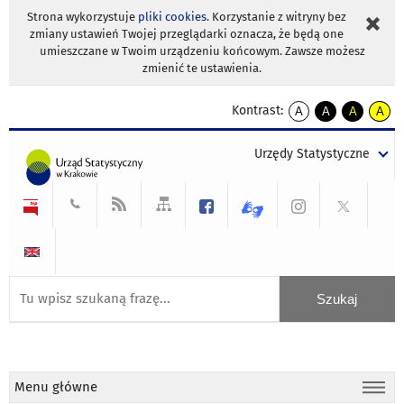
Strona wykorzystuje
pliki cookies
. Korzystanie z witryny bez
zmiany ustawień Twojej przeglądarki oznacza, że będą one
umieszczane w Twoim urządzeniu końcowym. Zawsze możesz
zmienić te ustawienia.
Kontrast:
A
A
A
A
kontrast
kontrast
kontrast
kontra
domyślny
biały
żółty
czarny
Urzędy Statystyczne
tekst
tekst
tekst
na
na
na
czarnym
czarnym
żółtym
Menu główne