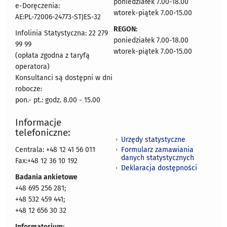
poniedziałek 7.00-18.00
e-Doręczenia:
wtorek-piątek 7.00-15.00
AE:PL-72006-24773-STJES-32
REGON:
Infolinia Statystyczna: 22 279
poniedziałek 7.00-18.00
99 99
wtorek-piątek 7.00-15.00
(opłata zgodna z taryfą
operatora)
Konsultanci są dostępni w dni
robocze:
pon.- pt.: godz. 8.00 - 15.00
Informacje
telefoniczne:
Urzędy statystyczne
Formularz zamawiania
Centrala: +48 12 41 56 011
danych statystycznych
Fax:+48 12 36 10 192
Deklaracja dostępności
Badania ankietowe
+48 695 256 281;
+48 532 459 441;
+48 12 656 30 32
Informatorium: