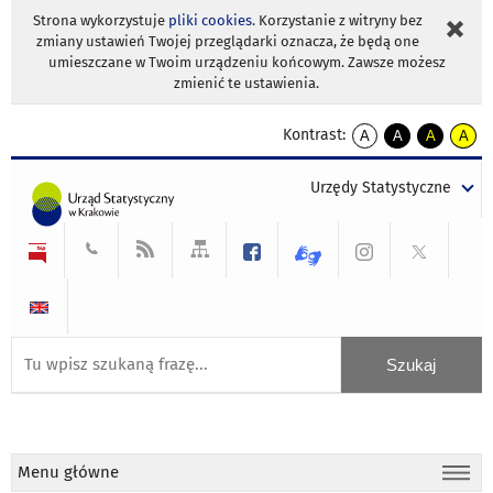
Strona wykorzystuje
pliki cookies
. Korzystanie z witryny bez
zmiany ustawień Twojej przeglądarki oznacza, że będą one
umieszczane w Twoim urządzeniu końcowym. Zawsze możesz
zmienić te ustawienia.
Kontrast:
A
A
A
A
kontrast
kontrast
kontrast
kontra
domyślny
biały
żółty
czarny
Urzędy Statystyczne
tekst
tekst
tekst
na
na
na
czarnym
czarnym
żółtym
Menu główne