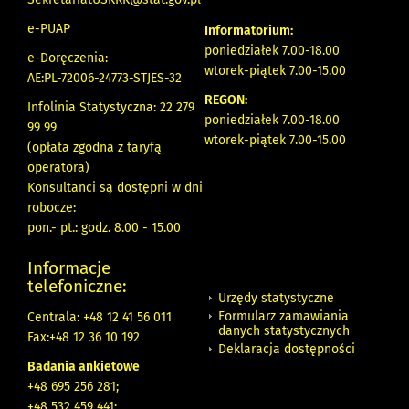
e-PUAP
Informatorium:
poniedziałek 7.00-18.00
e-Doręczenia:
wtorek-piątek 7.00-15.00
AE:PL-72006-24773-STJES-32
REGON:
Infolinia Statystyczna: 22 279
poniedziałek 7.00-18.00
99 99
wtorek-piątek 7.00-15.00
(opłata zgodna z taryfą
operatora)
Konsultanci są dostępni w dni
robocze:
pon.- pt.: godz. 8.00 - 15.00
Informacje
telefoniczne:
Urzędy statystyczne
Formularz zamawiania
Centrala: +48 12 41 56 011
danych statystycznych
Fax:+48 12 36 10 192
Deklaracja dostępności
Badania ankietowe
+48 695 256 281;
+48 532 459 441;