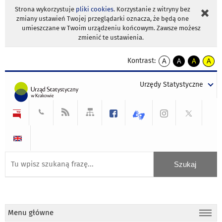
Strona wykorzystuje
pliki cookies
. Korzystanie z witryny bez
zmiany ustawień Twojej przeglądarki oznacza, że będą one
umieszczane w Twoim urządzeniu końcowym. Zawsze możesz
zmienić te ustawienia.
Kontrast:
A
A
A
A
kontrast
kontrast
kontrast
kontra
domyślny
biały
żółty
czarny
Urzędy Statystyczne
tekst
tekst
tekst
na
na
na
czarnym
czarnym
żółtym
Menu główne