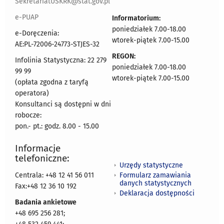
SekretariatUSKRK@stat.gov.pl
e-PUAP
Informatorium:
poniedziałek 7.00-18.00
e-Doręczenia:
wtorek-piątek 7.00-15.00
AE:PL-72006-24773-STJES-32
REGON:
Infolinia Statystyczna: 22 279
poniedziałek 7.00-18.00
99 99
wtorek-piątek 7.00-15.00
(opłata zgodna z taryfą
operatora)
Konsultanci są dostępni w dni
robocze:
pon.- pt.: godz. 8.00 - 15.00
Informacje
telefoniczne:
Urzędy statystyczne
Formularz zamawiania
Centrala: +48 12 41 56 011
danych statystycznych
Fax:+48 12 36 10 192
Deklaracja dostępności
Badania ankietowe
+48 695 256 281;