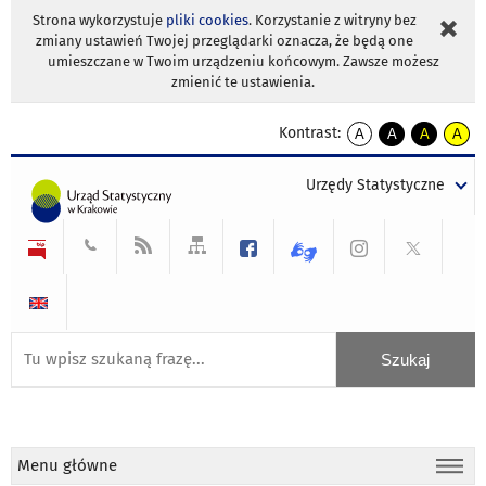
Strona wykorzystuje
pliki cookies
. Korzystanie z witryny bez
zmiany ustawień Twojej przeglądarki oznacza, że będą one
umieszczane w Twoim urządzeniu końcowym. Zawsze możesz
zmienić te ustawienia.
Kontrast:
A
A
A
A
kontrast
kontrast
kontrast
kontra
domyślny
biały
żółty
czarny
Urzędy Statystyczne
tekst
tekst
tekst
na
na
na
czarnym
czarnym
żółtym
Menu główne